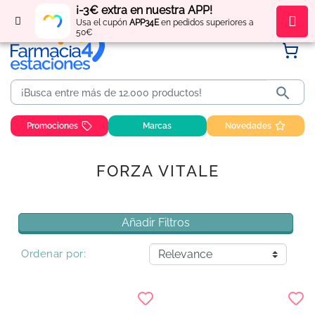
¡-3€ extra en nuestra APP!
Regístrate
y obtén
puntos
por tus compras
Usa el cupón
APP34E
en pedidos superiores a
50€

Promociones
Marcas
Novedades
FORZA VITALE
Añadir Filtros
Ordenar por: