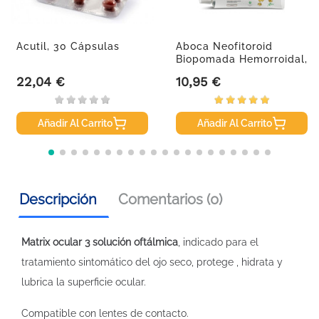
Acutil, 30 Cápsulas
Aboca Neofitoroid
Biopomada Hemorroidal,
40 Ml
22,04 €
10,95 €
Precio
Precio
Añadir Al Carrito
Añadir Al Carrito
Descripción
Comentarios (0)
Matrix ocular 3 solución oftálmica
, indicado para el
tratamiento sintomático del ojo seco, protege , hidrata y
lubrica la superficie ocular.
Compatible con lentes de contacto.