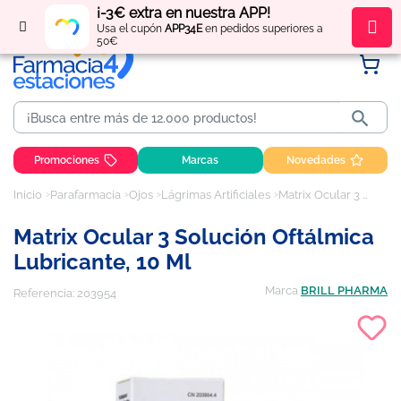
¡-3€ extra en nuestra APP!
Regístrate
y obtén
puntos
por tus compras
Usa el cupón
APP34E
en pedidos superiores a
50€

Promociones
Marcas
Novedades
Inicio
Parafarmacia
Ojos
Lágrimas Artificiales
Matrix Ocular 3 Solución Oftálmica Lubricante, 10 ml
Matrix Ocular 3 Solución Oftálmica
Lubricante, 10 Ml
Marca
BRILL PHARMA
Referencia:
203954