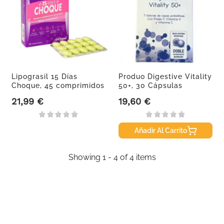
Lipograsil 15 Días
Produo Digestive Vitality
Choque, 45 comprimidos
50+, 30 Cápsulas
21,99 €
19,60 €
Precio
Precio
Añadir Al Carrito
Showing 1 - 4 of 4 items