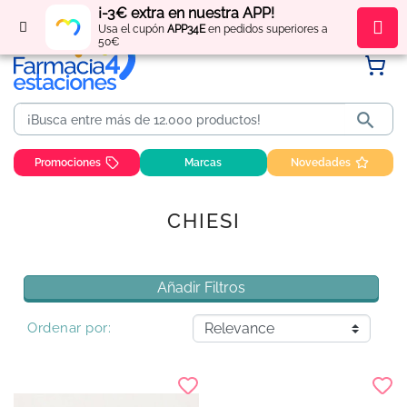
¡-3€ extra en nuestra APP!
Regístrate
y obtén
puntos
por tus compras
Usa el cupón
APP34E
en pedidos superiores a
50€

Promociones
Marcas
Novedades
CHIESI
Añadir Filtros
Ordenar por: