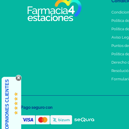
Condici
Condicion
Política d
Política d
Aviso Leg
Puntos d
Política d
Derecho d
Resolución
Formulari
OPINIONES CLIENTES
Pago seguro con