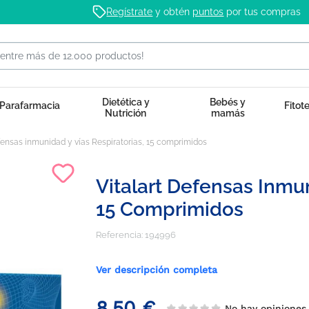
Regístrate
y obtén
puntos
por tus compras
Dietética y
Bebés y
Parafarmacia
Fitot
Nutrición
mamás
fensas inmunidad y vías Respiratorias, 15 comprimidos
Vitalart Defensas Inmun
15 Comprimidos
Referencia:
194996
Ver descripción completa
8,50 €
No hay opinione