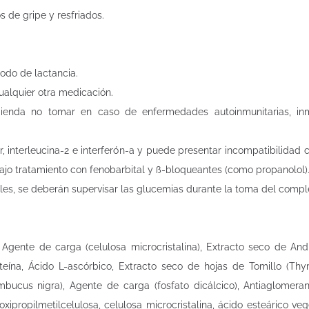
de gripe y resfriados.
do de lactancia.
ualquier otra medicación.
ienda no tomar en caso de enfermedades autoinmunitarias, inmu
ir, interleucina-2 e interferón-a y puede presentar incompatibilida
ajo tratamiento con fenobarbital y ß-bloqueantes (como propanolol)
les, se deberán supervisar las glucemias durante la toma del comp
Agente de carga (celulosa microcristalina), Extracto seco de Andr
teína, Ácido L-ascórbico, Extracto seco de hojas de Tomillo (Thy
ambucus nigra), Agente de carga (fosfato dicálcico), Antiaglomerant
oxipropilmetilcelulosa, celulosa microcristalina, ácido esteárico ve