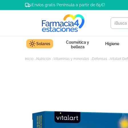
¡Envíos gratis Península a partir de 65€!
Cosmética y
Solares
Higiene
belleza
Inicio
Nutrición
Vitaminas y minerales
Defensas
Vitalart De