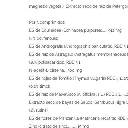
magnesio vegetal), Extracto seco de raíz de Pelargoni
Por 3 comprimidos:
ES de Equinácea (Echinacea purpurea).......912 mg
(4% polifenoles)
ES de Andrografis (Andrographis paniculata), RDE 5:1..
ES de raíz de Astrágalo (Astragalus membranaceus
(16% polisacáridos), RDE 5:1
N-acetil-L-cisteína....300 mg
ES de hojas de Tomillo (Thymus vulgaris) RDE 4:1...
(0,2% timol)
ES de raíz de Malvavisco (A. officinalis L.) RDE 4:1......
Extracto seco de bayas de Saúco (Sambucus nigra L.
(1% rutina)
ES de flores de Manzanilla (Matricaria recutita) RDE 4
Zinc (citrato de zinc)............15 mg