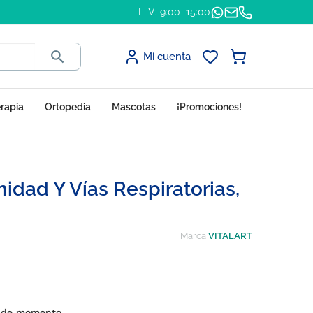
L–V: 9:00–15:00

Mi cuenta
erapia
Ortopedia
Mascotas
¡Promociones!
idad Y Vías Respiratorias,
Marca
VITALART
s de momento