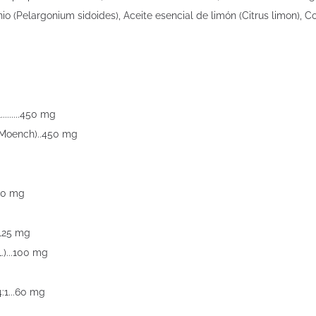
o (Pelargonium sidoides), Aceite esencial de limón (Citrus limon), Co
.......450 mg
 Moench)..450 mg
250 mg
..125 mg
)...100 mg
:1...60 mg