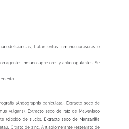
nodeficiencias, tratamientos inmunosupresores o
d con agentes inmunosupresores y anticoagulantes. Se
.
lemento.
ografis (Andographis paniculata), Extracto seco de
mus vulgaris), Extracto seco de raíz de Malvavisco
e (dióxido de silicio), Extracto seco de Manzanilla
getal), Citrato de zinc, Antiaglomerante (estearato de