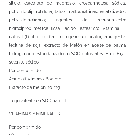
silicio, estearato de magnesio, croscarmelosa sódica,
polivinilpolipirrolidona, talco; maltodextrinas; estabilizador:
polivinilpirrolidona; agentes de recubrimiento:
hidroxipropilmetilcelulosa, ácido esteárico; vitamina E
natural (D-alfa tocoferil hidrogenosuccionato); emulgente:
lecitina de soja; extracto de Melón en aceite de palma
hidrogenado estandarizado en SOD; colorantes: E101, E171;
selenito sódico.
Por comprimido:
Ácido alfa-lipoico: 600 mg
Extracto de melón: 10 mg
- equivalente en SOD: 140 UI
VITAMINAS Y MINERALES
Por comprimido: