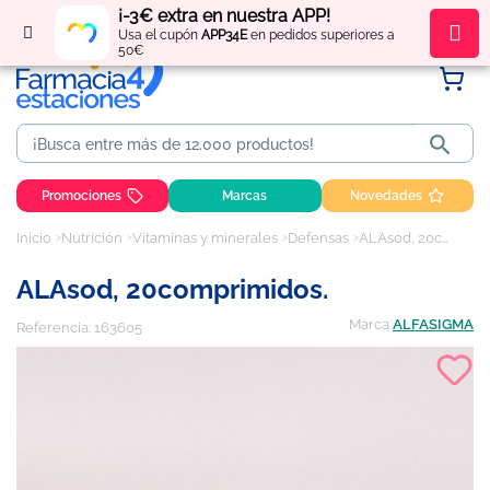
¡-3€ extra en nuestra APP!
Regístrate
y obtén
puntos
por tus compras
Usa el cupón
APP34E
en pedidos superiores a
50€

Promociones
Marcas
Novedades
Inicio
Nutrición
Vitaminas y minerales
Defensas
ALAsod, 20comprimidos.
ALAsod, 20comprimidos.
Marca
ALFASIGMA
Referencia:
163605