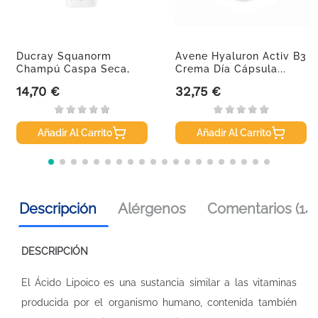
Ducray Squanorm
Avene Hyaluron Activ B3
Champú Caspa Seca,
Crema Día Cápsula...
125 Ml
14,70 €
32,75 €
Precio
Precio
Añadir Al Carrito
Añadir Al Carrito
Descripción
Alérgenos
Comentarios (14)
DESCRIPCIÓN
El Ácido Lipoico es una sustancia similar a las vitaminas
producida por el organismo humano, contenida también