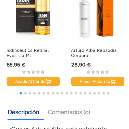
Isdinceutics Retinal
Arturo Alba Rapsodia
Eyes, 20 Ml
Corporal
Transformadora,...
55,95 €
28,90 €
Precio
Precio
Añadir Al Carrito
Añadir Al Carrito
Descripción
Comentarios (0)
¿Qué es Arturo Alba paté exfoliante