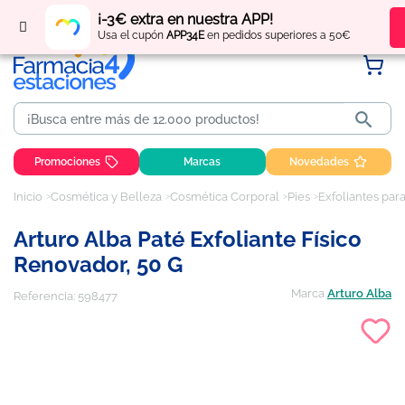
Regístrate
y obtén
puntos
por tus compras
¡-3€ extra en nuestra APP!
Usa el cupón
APP34E
en pedidos superiores a 50€

Promociones
Marcas
Novedades
Inicio
Cosmética y Belleza
Cosmética Corporal
Pies
Exfoliantes para
Arturo Alba Paté Exfoliante Físico
Renovador, 50 G
Marca
Arturo Alba
Referencia:
598477