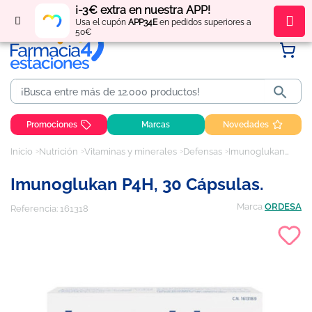
¡-3€ extra en nuestra APP!
Regístrate
y obtén
puntos
por tus compras
Usa el cupón
APP34E
en pedidos superiores a
50€

Promociones
Marcas
Novedades
Inicio
Nutrición
Vitaminas y minerales
Defensas
Imunoglukan P4H, 30 cápsulas.
Imunoglukan P4H, 30 Cápsulas.
Marca
ORDESA
Referencia:
161318