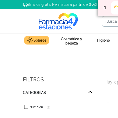
¡Envíos gratis Península a partir de 65€!
Cosmética y
Solares
Higiene
belleza
FILTROS
Hay 3 
CATEGORÍAS
Nutrición
3