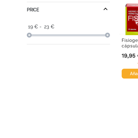
PRICE
19
€
-
23
€
Fisioge
cápsul
19,95
Precio
Añad