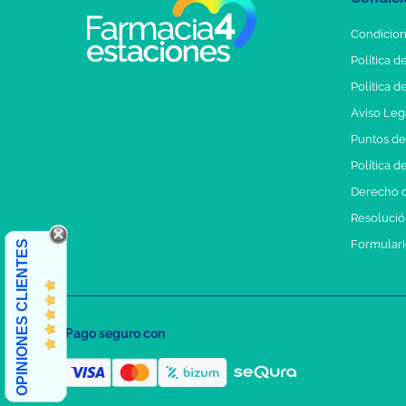
Condicion
Política d
Política d
Aviso Leg
Puntos d
Política d
Derecho d
Resolución
Formulari
OPINIONES CLIENTES
Pago seguro con