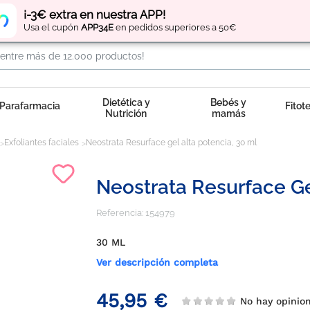
Regístrate
y obtén
puntos
por tus compras
¡-3€ extra en nuestra APP!
Usa el cupón
APP34E
en pedidos superiores a 50€
Dietética y
Bebés y
Parafarmacia
Fitot
Nutrición
mamás
Exfoliantes faciales
Neostrata Resurface gel alta potencia, 30 ml
Neostrata Resurface Ge
Referencia:
154979
30 ML
Ver descripción completa
45,95 €
No hay opinio