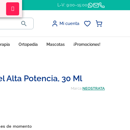
L–V: 9:00–15:00

Mi cuenta
erapia
Ortopedia
Mascotas
¡Promociones!
l Alta Potencia, 30 Ml
Marca
NEOSTRATA
nes de momento