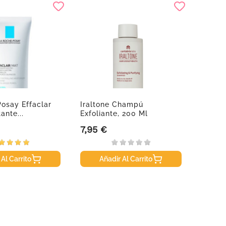
osay Effaclar
Iraltone Champú
Bireti
ante...
Exfoliante, 200 Ml
Anti-I
7,95 €
24,60
Precio
Precio
 Al Carrito
Añadir Al Carrito
A