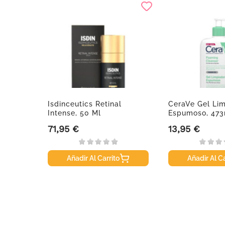
ontrol
Isdinceutics Retinal
CeraVe Gel Li
d, 30ml
Intense, 50 Ml
Espumoso, 473
71,95 €
13,95 €
Precio
Precio
Añadir Al Carrito
Añadir Al Ca