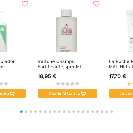
mpiador
Iraltone Champú
La Roche P
ml.
Fortificante, 400 Ml
MAT Hidrat
18,95 €
17,70 €
Precio
Precio
rrito
Añadir Al Carrito
Añadir