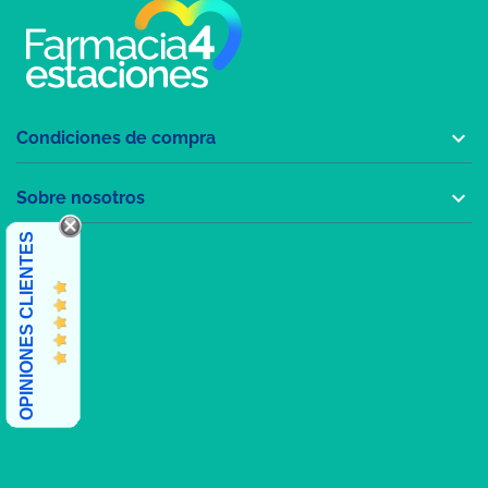

Condiciones de compra

Sobre nosotros
OPINIONES CLIENTES