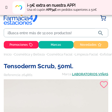
Regístrate
y obtén
puntos
por tus compras
¡-3€ extra en nuestra APP!
Usa el cupón
APP34E
en pedidos superiores a 50€

Promociones
Marcas
Novedades
Inicio
Cosmética y Belleza
Cosmética Facial
Limpieza Facial
Exfolian
Tensoderm Scrub, 50ml.
Marca
LABORATORIOS VIÑAS
Referencia:
264861