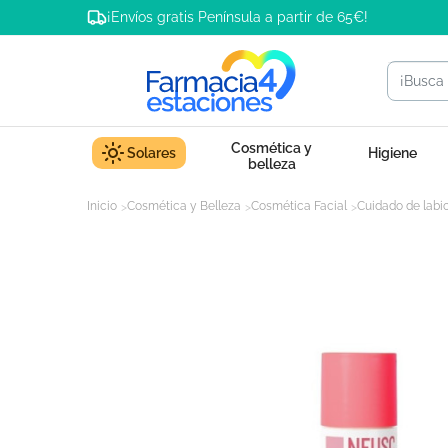
¡Envíos gratis Península a partir de 65€!
Cosmética y
Solares
Higiene
belleza
Inicio
Cosmética y Belleza
Cosmética Facial
Cuidado de labi