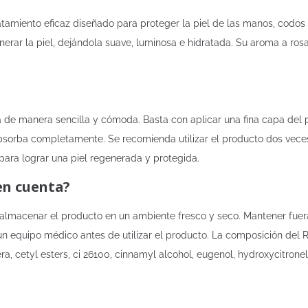
amiento eficaz diseñado para proteger la piel de las manos, codos 
nerar la piel, dejándola suave, luminosa e hidratada. Su aroma a ros
 de manera sencilla y cómoda. Basta con aplicar una fina capa del p
bsorba completamente. Se recomienda utilizar el producto dos veces
para lograr una piel regenerada y protegida.
en cuenta?
almacenar el producto en un ambiente fresco y seco. Mantener fuera
 a un equipo médico antes de utilizar el producto. La composición de
cetyl esters, ci 26100, cinnamyl alcohol, eugenol, hydroxycitronellal,