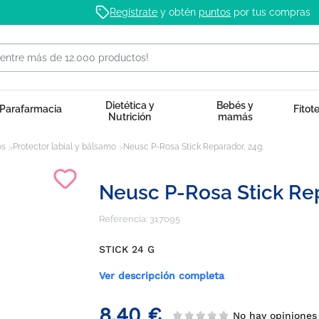
Regístrate
y obtén
puntos
por tus compras
Dietética y
Bebés y
Parafarmacia
Fitot
Nutrición
mamás
os
Protector labial y bálsamo
Neusc P-Rosa Stick Reparador, 24g.
Neusc P-Rosa Stick Rep
Referencia:
317095
STICK 24 G
Ver descripción completa
8,40 €
No hay opinione