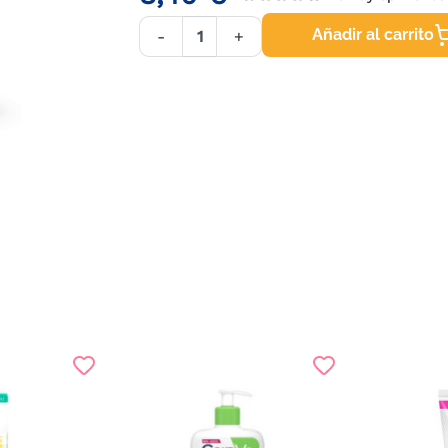
Añadir al carrito
-
+