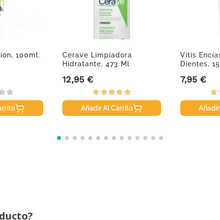
ion, 100ml.
Cerave Limpiadora
Vitis Encí
Hidratante, 473 Ml
Dientes, 1
12,95 €
7,95 €
Precio
Precio
rrito
Añadir Al Carrito
Añadir
oducto?