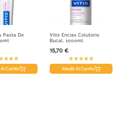
as Pasta De
Vitis Encías Colutorio
Lacer 
50ml
Bucal, 1000ml.
Antica
15,70 €
27,80
Precio
Precio
 Al Carrito
Añadir Al Carrito
A