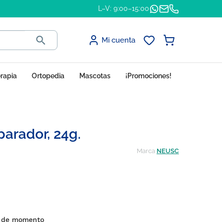
L–V: 9:00–15:00

Mi cuenta
erapia
Ortopedia
Mascotas
¡Promociones!
arador, 24g.
Marca
NEUSC
s de momento