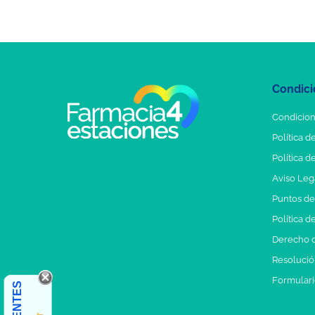
Condici
Condicion
Política d
Política d
Aviso Leg
Puntos d
Política d
Derecho d
Resolución
Formulari