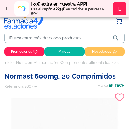
¡-3€ extra en nuestra APP!
Regístrate
y obtén
puntos
por tus compras
Usa el cupón
APP34E
en pedidos superiores a
50€

Promociones
Marcas
Novedades
Inicio
Nutrición
Alimentación
Complementos alimenticios
Normast 600mg, 20 comprimidos
Normast 600mg, 20 Comprimidos
Marca
EPITECH
Referencia:
186335