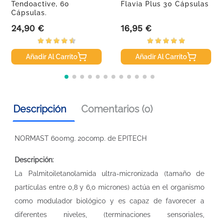
Tendoactive, 60
Flavia Plus 30 Cápsulas
Cápsulas.
24,90 €
16,95 €
Precio
Precio
Añadir Al Carrito
Añadir Al Carrito
Descripción
Comentarios (0)
NORMAST 600mg. 20comp. de EPITECH
Descripción:
La Palmitoiletanolamida ultra-micronizada (tamaño de
partículas entre 0,8 y 6,0 micrones) actúa en el organismo
como modulador biológico y es capaz de favorecer a
diferentes niveles, (terminaciones sensoriales,