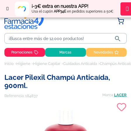
Regístrate
y obtén
puntos
por tus compras
¡-3€ extra en nuestra APP!
Usa el cupón
APP34E
en pedidos superiores a 50€

Promociones
Marcas
Novedades
Inicio
Higiene
Higiene Capilar
Cuidados Anticaída
Champús Anticaí
Lacer Pilexil Champú Anticaída,
900ml.
Marca
LACER
Referencia:
184837