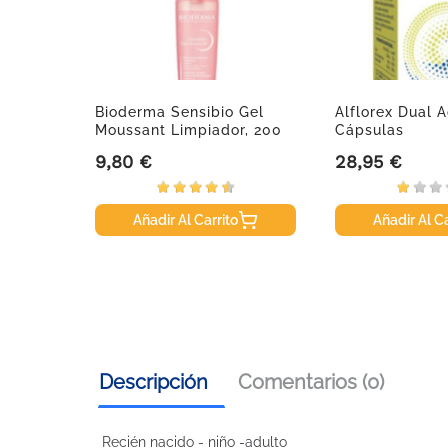
rporal
Bioderma Sensibio Gel
Alflorex Dual A
000 Ml.
Moussant Limpiador, 200
Cápsulas
Ml
9,80 €
28,95 €
Precio
Precio
Añadir Al Carrito
Añadir Al Ca
Descripción
Comentarios (0)
Recién nacido - niño -adulto