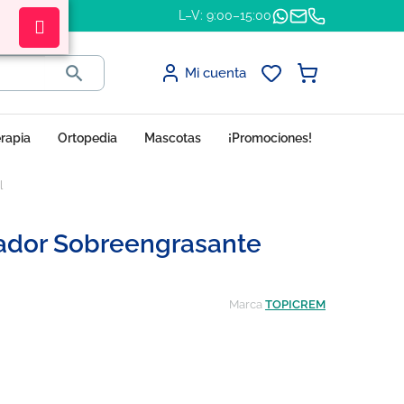
L–V: 9:00–15:00

Mi cuenta
erapia
Ortopedia
Mascotas
¡Promociones!
l
ador Sobreengrasante
Marca
TOPICREM