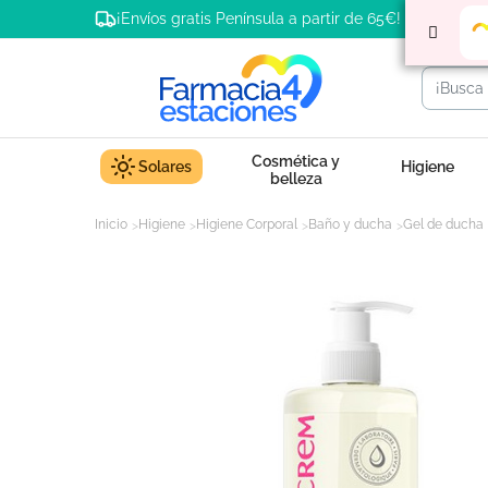
¡Envíos gratis Península a partir de 65€!
Cosmética y
Solares
Higiene
belleza
Inicio
Higiene
Higiene Corporal
Baño y ducha
Gel de ducha