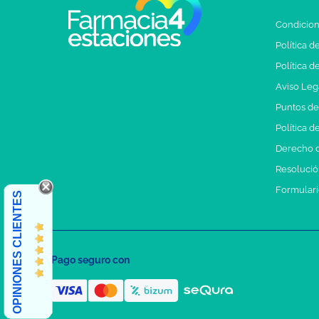
Condicion
Política d
Política d
Aviso Leg
Puntos d
Política d
Derecho d
Resolución
Formulari
OPINIONES CLIENTES
Pago seguro con