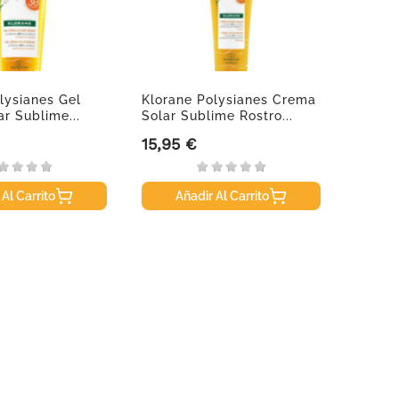
lysianes Gel
Klorane Polysianes Crema
Klora
r Sublime...
Solar Sublime Rostro...
Fibras
15,95 €
14,95
Precio
Precio
 Al Carrito
Añadir Al Carrito
A