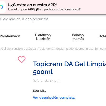
Regístrate
y obtén
puntos
por tus compras
¡-3€ extra en nuestra APP!
Usa el cupón
APP34E
en pedidos superiores a 50€
Dietética y
Bebés y
Parafarmacia
Fitot
Nutrición
mamás
Gel piel sensible o atópica
Topicrem DA Gel Limpiador Sobreengrasante 500m
Topicrem DA Gel Limpi
500ml
Referencia:
175135
500 ML.
Ver descripción completa