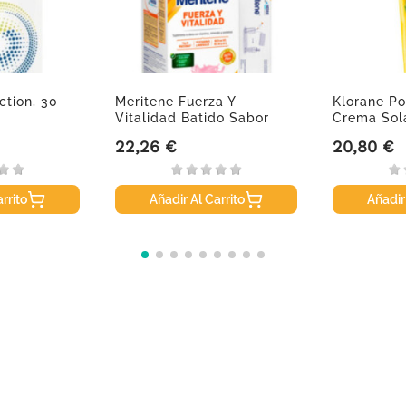
ction, 30
Meritene Fuerza Y
Klorane Po
Vitalidad Batido Sabor
Crema Sola
Fresa,...
22,26 €
20,80 €
Precio
Precio
rrito
Añadir Al Carrito
Añadir