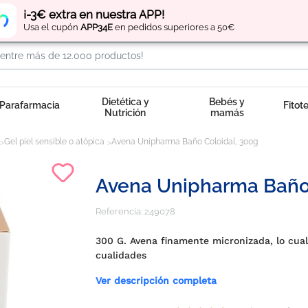
Regístrate
y obtén
puntos
por tus compras
¡-3€ extra en nuestra APP!
Usa el cupón
APP34E
en pedidos superiores a 50€
Dietética y
Bebés y
Parafarmacia
Fitot
Nutrición
mamás
Gel piel sensible o atópica
Avena Unipharma Baño Coloidal, 300g
Avena Unipharma Baño 
Referencia:
249078
300 G. Avena finamente micronizada, lo cua
cualidades
Ver descripción completa