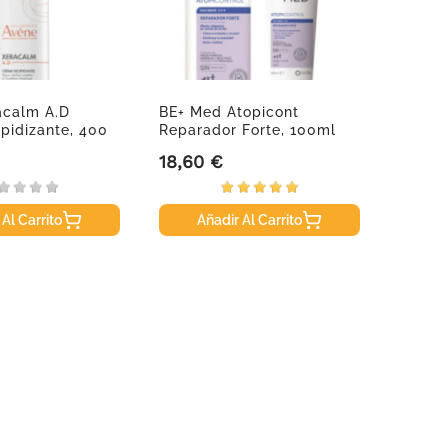
acalm A.D
BE+ Med Atopicont
Atopic
pidizante, 400
Reparador Forte, 100ml
750 M
18,60 €
15,95
Precio
Precio
 Al Carrito
Añadir Al Carrito
A