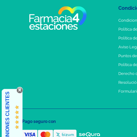
Condici
Condicion
Política d
Política d
Aviso Leg
Puntos d
Política d
Derecho d
Resolución
Formulari
OPINIONES CLIENTES
Pago seguro con