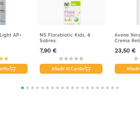
Light AP+
NS Florabiotic Kids, 8
Avene Xer
Sobres.
Crema Reli
Ml
7,90 €
23,50 €
Precio
Precio
rrito
Añadir Al Carrito
Añadir