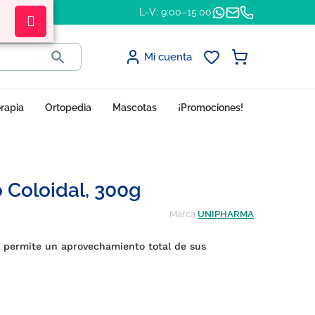
L–V: 9:00–15:00

Mi cuenta
erapia
Ortopedia
Mascotas
¡Promociones!
Coloidal, 300g
Marca
UNIPHARMA
l permite un aprovechamiento total de sus