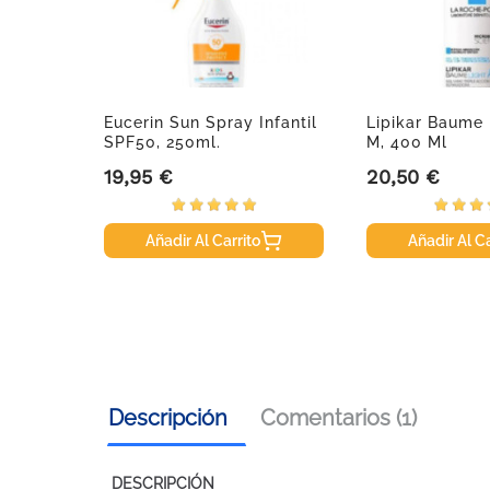
 Pomada
Eucerin Sun Spray Infantil
Lipikar Baume 
SPF50, 250ml.
M, 400 Ml
19,95 €
20,50 €
Precio
Precio
Añadir Al Carrito
Añadir Al Ca
Descripción
Comentarios (1)
DESCRIPCIÓN