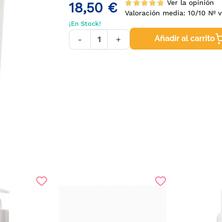
Ver la opinión
18,50 €
Valoración media:
10
/10 Nº v
¡En Stock!
Añadir al carrito
-
+