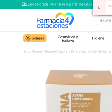
¡Envíos gratis Península a partir de 65€!
Cosmética y
Solares
Higiene
belleza
Inicio
Higiene
Higiene Corporal
Baño y ducha
Gel de ducha