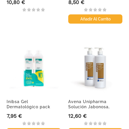
10,80 €
8,50 €
Precio
Precio
Añadir Al Carrito
Inibsa Gel
Avena Unipharma
Dermatológico pack
Solución Jabonosa,
viaje, 2 litros
500ml
7,95 €
12,60 €
Precio
Precio