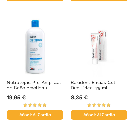
Nutratopic Pro-Amp Gel
Bexident Encías Gel
de Baño emoliente,
Dentífrico, 75 ml
750ml
19,95 €
8,35 €
Precio
Precio
Añadir Al Carrito
Añadir Al Carrito