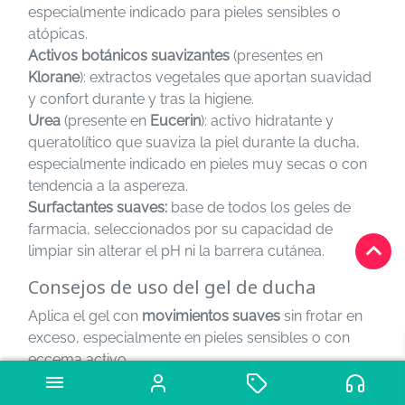
especialmente indicado para pieles sensibles o
atópicas.
Activos botánicos suavizantes
(presentes en
Klorane
): extractos vegetales que aportan suavidad
y confort durante y tras la higiene.
Urea
(presente en
Eucerin
): activo hidratante y
queratolítico que suaviza la piel durante la ducha,
especialmente indicado en pieles muy secas o con
tendencia a la aspereza.
Surfactantes suaves:
base de todos los geles de
farmacia, seleccionados por su capacidad de
keyboard_arrow_up
limpiar sin alterar el pH ni la barrera cutánea.
Consejos de uso del gel de ducha
Aplica el gel con
movimientos suaves
sin frotar en
exceso, especialmente en pieles sensibles o con
eccema activo.
Usa siempre
agua tibia
para no agravar la
sequedad ni estimular en exceso la vasodilatación