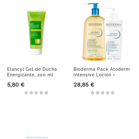
Elancyl Gel de Ducha
Bioderma Pack Atoderm
Energizante, 200 ml
Intensive Loción +
Aceite...
5,80 €
28,85 €
Precio
Precio