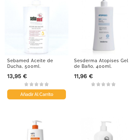
Sebamed Aceite de
Sesderma Atopises Gel
Ducha, 500ml.
de Baño, 400ml.
13,95 €
11,96 €
Precio
Precio
Añadir Al Carrito