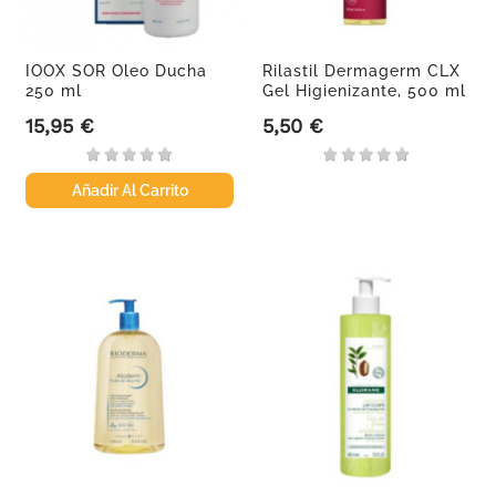
IOOX SOR Oleo Ducha
Rilastil Dermagerm CLX
250 ml
Gel Higienizante, 500 ml
15,95 €
5,50 €
Precio
Precio
Añadir Al Carrito