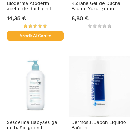
Bioderma Atoderm
Klorane Gel de Ducha
aceite de ducha, 1 L
Eau de Yuzu, 400ml.
14,35 €
8,80 €
Precio
Precio
Añadir Al Carrito
Sesderma Babyses gel
Dermosul Jabón Líquido
de baño. 500ml
Baño, 1L.