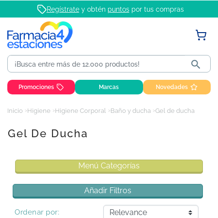
Regístrate
y obtén
puntos
por tus compras

Promociones
Marcas
Novedades
Inicio
Higiene
Higiene Corporal
Baño y ducha
Gel de ducha
Gel De Ducha
Menú Categorías
Añadir Filtros
Ordenar por: