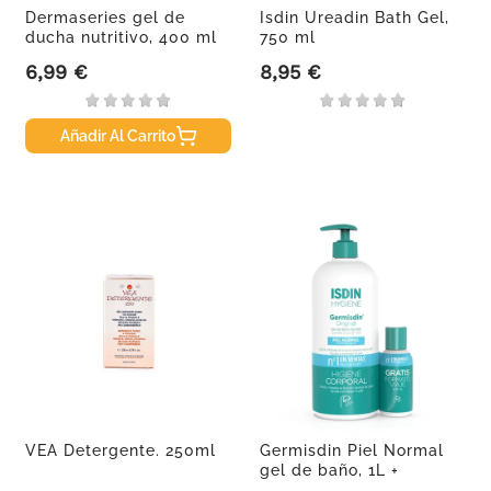
Dermaseries gel de
Isdin Ureadin Bath Gel,
ducha nutritivo, 400 ml
750 ml
6,99 €
8,95 €
Precio
Precio
Añadir Al Carrito
VEA Detergente. 250ml
Germisdin Piel Normal
gel de baño, 1L +
Formato...