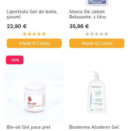
Liperttuto Gel de baño,
Shova De Jabón
500ml
Relaxante, 1 litro.
22,90 €
35,96 €
Precio
Precio
Añadir Al Carrito
Añadir Al Carrito
-15%
Bio-oil Gel para piel
Bioderma Atoderm Gel