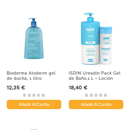
Bioderma Atoderm gel
ISDIN Ureadin Pack Gel
de ducha, 1 litro
de Baño,1 L + Loción
10,...
12,35 €
18,40 €
Precio
Precio
Añadir Al Carrito
Añadir Al Carrito