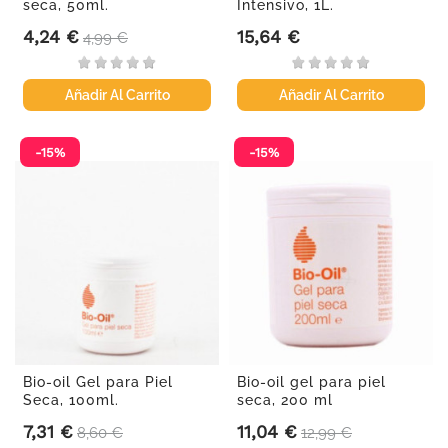
seca, 50ml.
Intensivo, 1L.
4,24 €
15,64 €
Precio
Precio base
Precio
4,99 €
Añadir Al Carrito
Añadir Al Carrito
-15%
-15%
Bio-oil Gel para Piel
Bio-oil gel para piel
Seca, 100ml.
seca, 200 ml
7,31 €
11,04 €
Precio
Precio base
Precio
Precio base
8,60 €
12,99 €