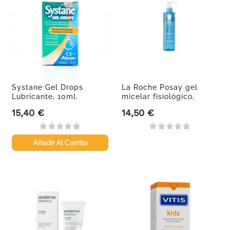
Systane Gel Drops
La Roche Posay gel
Lubricante, 10ml.
micelar fisiológico,
200ml.
15,40 €
14,50 €
Precio
Precio
Añadir Al Carrito