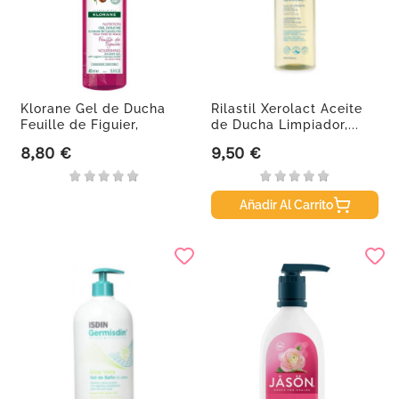
Klorane Gel de Ducha
Rilastil Xerolact Aceite
Feuille de Figuier,
de Ducha Limpiador,...
400ml.
8,80 €
9,50 €
Precio
Precio
Añadir Al Carrito