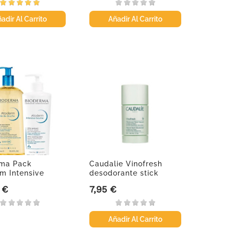
adir Al Carrito
Añadir Al Carrito
rma Pack
Caudalie Vinofresh
m Intensive
desodorante stick
+ Aceite...
natural, 50 g
 €
7,95 €
Precio
Añadir Al Carrito