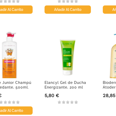
adir Al Carrito
Añadir Al Carrito
Añ
e Junior Champú
Elancyl Gel de Ducha
Biode
edante, 500ml.
Energizante, 200 ml
Atoder
Loción 
€
5,80 €
28,85
Precio
Precio
adir Al Carrito