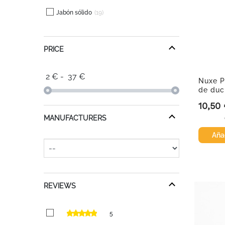
Jabón sólido
19
PRICE
2
€
-
37
€
Nuxe P
de duc
10,50
Precio
MANUFACTURERS
Añad
REVIEWS
5