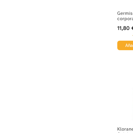
Germis
corporal
11,80 
Precio
Añad
Kloran