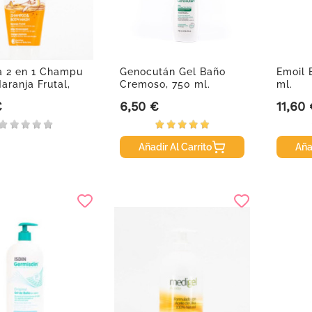
 2 en 1 Champu
Genocután Gel Baño
Emoil 
aranja Frutal,
Cremoso, 750 ml.
ml.
€
6,50 €
11,60
Precio
Precio
Añadir Al Carrito
Aña