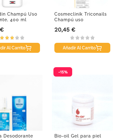
din Champú Uso
Cosmeclinik Triconails
nte, 400 ml
Champú uso
frecuente,...
 €
20,45 €
Precio
dir Al Carrito
Añadir Al Carrito
-15%
a Desodorante
Bio-oil Gel para piel