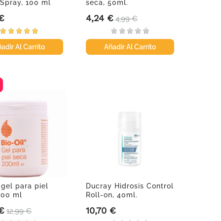
 Spray, 100 ml
seca, 50ml.
 €
4,24 €
Precio
Precio base
4,99 €
adir Al Carrito
Añadir Al Carrito
 gel para piel
Ducray Hidrosis Control
200 ml
Roll-on, 40ml.
 €
10,70 €
Precio base
Precio
12,99 €