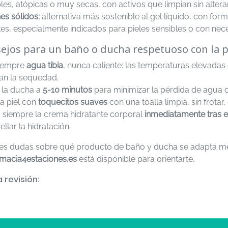
les, atópicas o muy secas, con activos que limpian sin altera
es sólidos:
alternativa más sostenible al gel líquido, con for
ntes, especialmente indicados para pieles sensibles o con nec
ejos para un baño o ducha respetuoso con la p
iempre
agua tibia
, nunca caliente: las temperaturas elevadas e
an la sequedad.
a la ducha a
5-10 minutos
para minimizar la pérdida de agua 
a piel con
toquecitos suaves
con una toalla limpia, sin frotar
a siempre la crema hidratante corporal
inmediatamente tras e
ellar la hidratación.
enes dudas sobre qué producto de baño y ducha se adapta mejo
rmacia4estaciones.es
está disponible para orientarte.
 revisión: