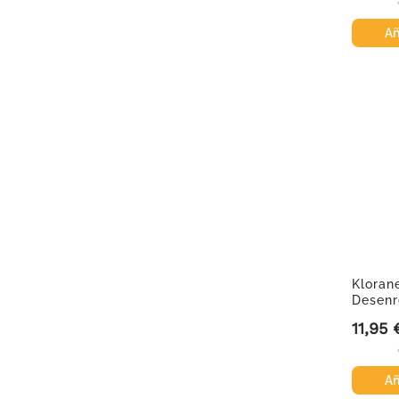
Añ
Kloran
Desenr
11,95 
Precio
Añ