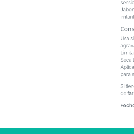
sensib
Jabon
irrita
Cons
Usa s
agrav
Limit
Seca l
Aplic
para s
Si ti
de
fa
Fecha