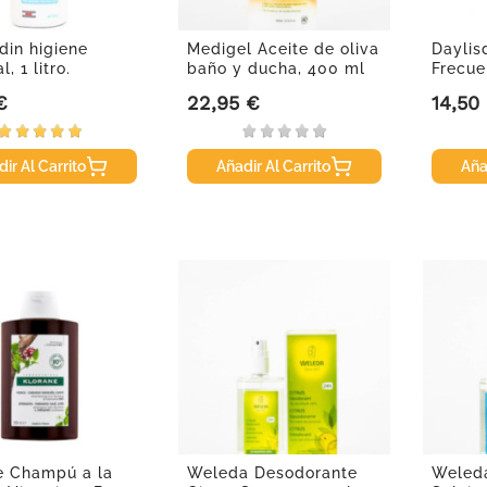
din higiene
Medigel Aceite de oliva
Daylis
, 1 litro.
baño y ducha, 400 ml
Frecue
€
22,95 €
14,50
Precio
Precio
ir Al Carrito
Añadir Al Carrito
Aña
e Champú a la
Weleda Desodorante
Weled