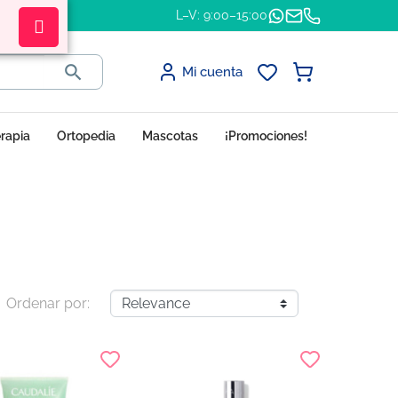
L–V: 9:00–15:00

Mi cuenta
erapia
Ortopedia
Mascotas
¡Promociones!
Ordenar por: