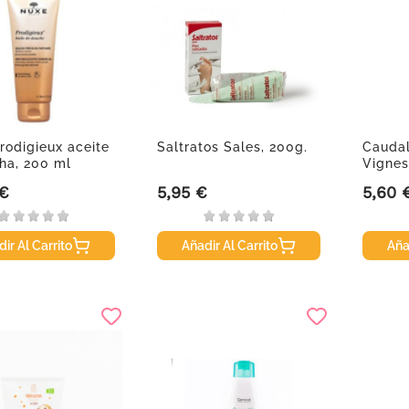
rodigieux aceite
Saltratos Sales, 200g.
Caudal
ha, 200 ml
Vignes
200 m
 €
5,95 €
5,60 
Precio
Precio
ir Al Carrito
Añadir Al Carrito
Aña