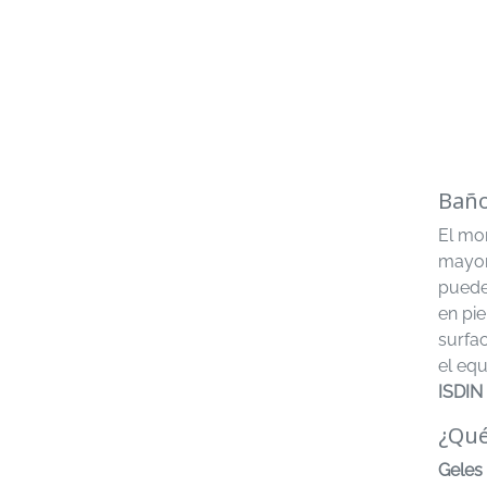
Baño
El mo
mayor 
puede
en pie
surfac
el equ
ISDIN
¿Qué
Geles