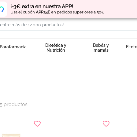
Regístrate
y obtén
puntos
por tus compras
¡-3€ extra en nuestra APP!
Usa el cupón
APP34E
en pedidos superiores a 50€
Dietética y
Bebés y
Parafarmacia
Fitot
Nutrición
mamás
5 productos.