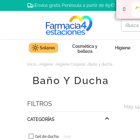
¡Envíos gratis Península a partir de 65€!
Cosmética y
Solares
Higiene
belleza
Inicio
Higiene
Higiene Corporal
Baño y ducha
Baño Y Ducha
FILTROS
Hay 14
CATEGORÍAS
Gel de ducha
101