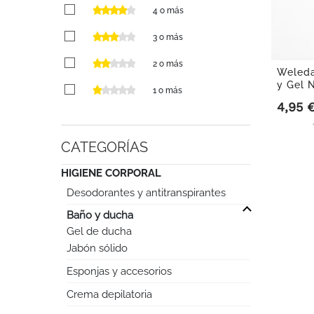
4 o más
3 o más
2 o más
Weleda
y Gel N
1 o más
150ml.
4,95 
Precio
CATEGORÍAS
HIGIENE CORPORAL
Desodorantes y antitranspirantes

Baño y ducha
Gel de ducha
Jabón sólido
Esponjas y accesorios
Crema depilatoria