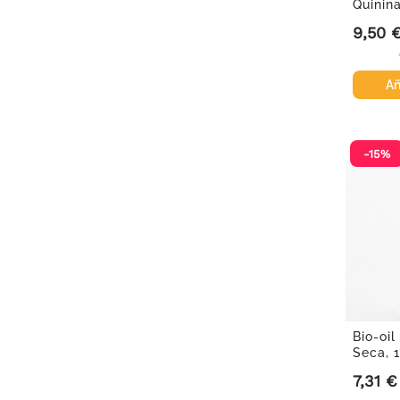
Quinin
200 ml
9,50 
Precio
Añ
-15%
Bio-oil
Seca, 
7,31 €
Precio