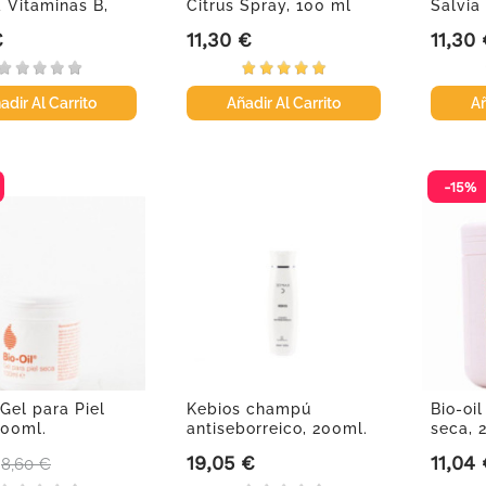
a Vitaminas B,
Citrus Spray, 100 ml
Salvia
.
€
11,30 €
11,30
Precio
Precio
adir Al Carrito
Añadir Al Carrito
Añ
-15%
 Gel para Piel
Kebios champú
Bio-oil
100ml.
antiseborreico, 200ml.
seca, 
19,05 €
11,04
Precio base
Precio
Precio
8,60 €