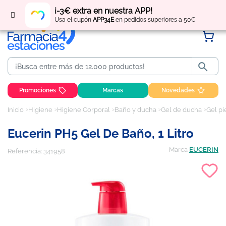
Regístrate
y obtén
puntos
por tus compras
¡-3€ extra en nuestra APP!
Usa el cupón
APP34E
en pedidos superiores a 50€

Promociones
Marcas
Novedades
Inicio
Higiene
Higiene Corporal
Baño y ducha
Gel de ducha
Gel pi
Eucerin PH5 Gel De Baño, 1 Litro
Marca
EUCERIN
Referencia:
341958