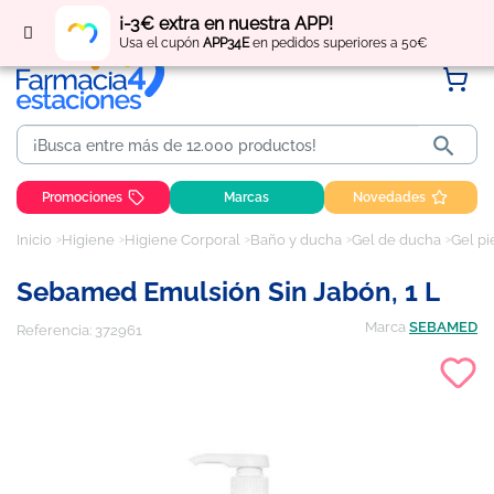
Regístrate
y obtén
puntos
por tus compras
¡-3€ extra en nuestra APP!
Usa el cupón
APP34E
en pedidos superiores a 50€

Promociones
Marcas
Novedades
Inicio
Higiene
Higiene Corporal
Baño y ducha
Gel de ducha
Gel pi
Sebamed Emulsión Sin Jabón, 1 L
Marca
SEBAMED
Referencia:
372961