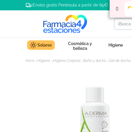
¡Envíos gratis Península a partir de 65€!
Cosmética y
Solares
Higiene
belleza
Inicio
Higiene
Higiene Corporal
Baño y ducha
Gel de ducha