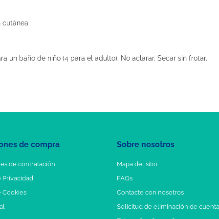
 cutánea.
a un baño de niño (4 para el adulto). No aclarar. Secar sin frotar.
ones de compra
Sobre nosotros
es de contratación
Mapa del sitio
e Privacidad
FAQs
e Cookies
Contacte con nosotros
al
Solicitud de eliminación de cuent