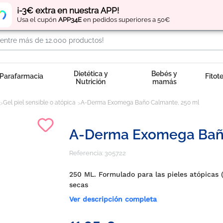
Regístrate
y obtén
puntos
por tus compras
¡-3€ extra en nuestra APP!
Usa el cupón
APP34E
en pedidos superiores a 50€
Dietética y
Bebés y
Parafarmacia
Fitot
Nutrición
mamás
Gel piel sensible o atópica
A-Derma Exomega Baño Calmante, 250 ml
A-Derma Exomega Baño
Referencia:
305722
250 ML. Formulado para las pieles atópicas (
secas
Ver descripción completa