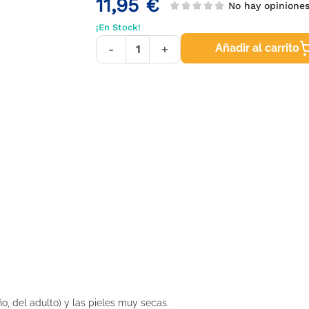
11,95 €
No hay opinione
¡En Stock!
Añadir al carrito
-
+
o, del adulto) y las pieles muy secas.