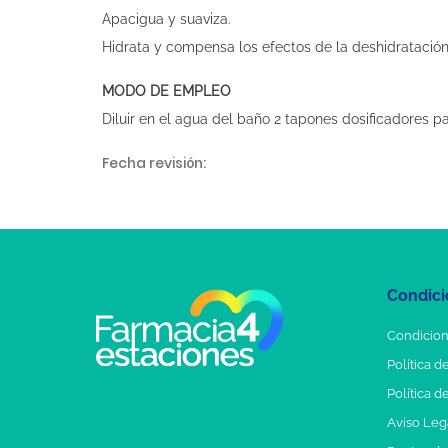
Apacigua y suaviza.
Hidrata y compensa los efectos de la deshidratación
MODO DE EMPLEO
Diluir en el agua del baño 2 tapones dosificadores par
Fecha revisión:
Condici
Condicion
Política d
Política d
Aviso Leg