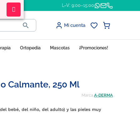
L–V: 9:00–15:00

Mi cuenta
erapia
Ortopedia
Mascotas
¡Promociones!
 Calmante, 250 Ml
Marca
A-DERMA
del bebé, del niño, del adulto) y las pieles muy