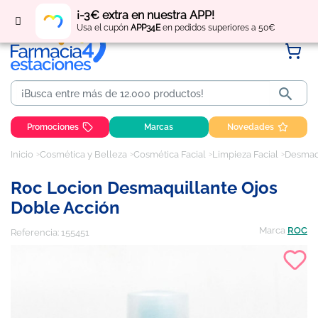
Regístrate
y obtén
puntos
por tus compras
¡-3€ extra en nuestra APP!
Usa el cupón
APP34E
en pedidos superiores a 50€

Promociones
Marcas
Novedades
Inicio
Cosmética y Belleza
Cosmética Facial
Limpieza Facial
Desmaqu
Roc Locion Desmaquillante Ojos
Doble Acción
Marca
ROC
Referencia:
155451