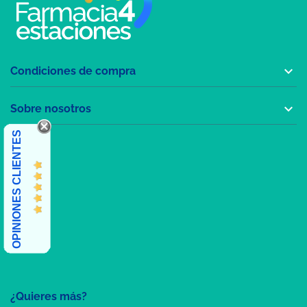

Condiciones de compra

Sobre nosotros
OPINIONES CLIENTES
¿Quieres más?