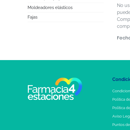
No us
Moldeadores elásticos
puede 
Fajas
Compl
compl
Fecha
Condici
Condicion
Política d
Política d
Aviso Leg
Puntos d