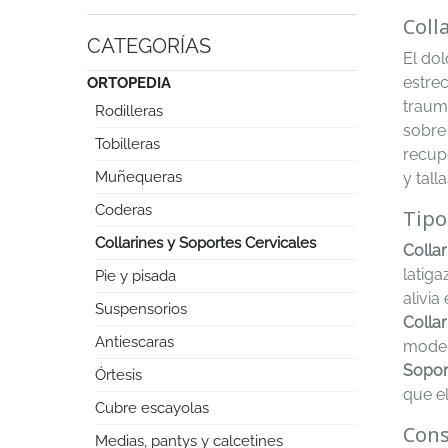
Coll
CATEGORÍAS
El do
estrec
ORTOPEDIA
trauma
Rodilleras
sobre 
Tobilleras
recup
Muñequeras
y tall
Coderas
Tipo
Collarines y Soportes Cervicales
Colla
latiga
Pie y pisada
alivia
Suspensorios
Collar
Antiescaras
moder
Soport
Órtesis
que el
Cubre escayolas
Cons
Medias, pantys y calcetines