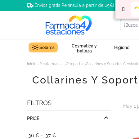
¡Envíos gratis Península a partir de 65€!
Cosmética y
Solares
Higiene
belleza
Inicio
Parafarmacia
Ortopedia
Collarines y Soportes Cervical
Collarines Y Sopor
FILTROS
Hay 1 
PRICE
36
€
-
37
€