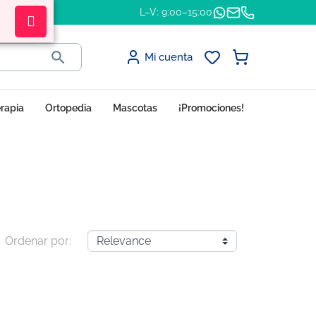
L–V: 9:00–15:00

Mi cuenta
erapia
Ortopedia
Mascotas
¡Promociones!
Ordenar por: