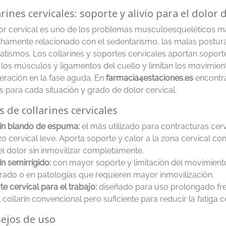
arines cervicales: soporte y alivio para el dolor 
lor cervical es uno de los problemas musculoesqueléticos má
hamente relacionado con el sedentarismo, las malas posturas 
tismos. Los collarines y soportes cervicales aportan soport
los músculos y ligamentos del cuello y limitan los movimiento
eración en la fase aguda. En
farmacia4estaciones.es
encontr
as para cada situación y grado de dolor cervical.
s de collarines cervicales
rín blando de espuma:
el más utilizado para contracturas cerv
zo cervical leve. Aporta soporte y calor a la zona cervical c
 el dolor sin inmovilizar completamente.
ín semirrígido:
con mayor soporte y limitación del movimiento
ado o en patologías que requieren mayor inmovilización.
e cervical para el trabajo:
diseñado para uso prolongado fre
 collarín convencional pero suficiente para reducir la fatiga c
ejos de uso