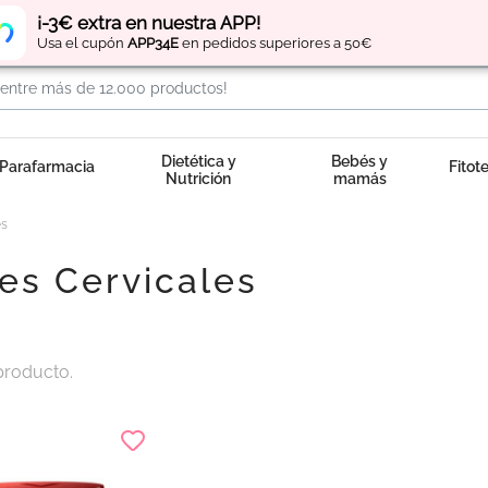
Regístrate
y obtén
puntos
por tus compras
¡-3€ extra en nuestra APP!
Usa el cupón
APP34E
en pedidos superiores a 50€
Dietética y
Bebés y
Parafarmacia
Fitot
Nutrición
mamás
es
tes Cervicales
producto.