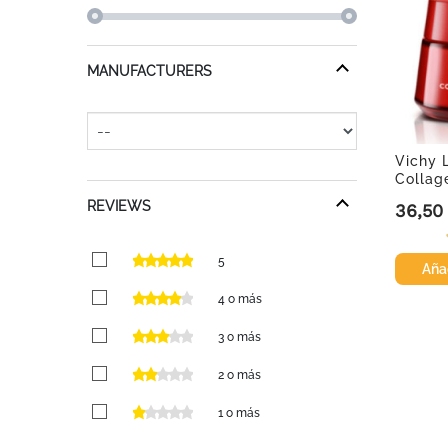
MANUFACTURERS
Vichy L
Collag
Crema 
REVIEWS
36,50
Precio
5
Añad
4 o más
3 o más
2 o más
1 o más