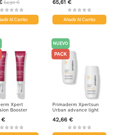
€
65,61 €
Precio base
Precio
64,90 €
adir Al Carrito
Añadir Al Carrito
O
NUEVO
PACK
derm Xpert
Primaderm Xpertsun
sion Booster
Urban advance light
...
texture,...
 €
42,66 €
Precio