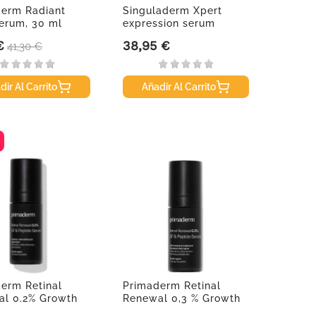
erm Radiant
Singuladerm Xpert
erum, 30 ml
expression serum
sublime, 50 ml
€
38,95 €
Precio base
Precio
41,30 €
dir Al Carrito
Añadir Al Carrito
erm Retinal
Primaderm Retinal
l 0.2% Growth
Renewal 0,3 % Growth
+...
Factor...