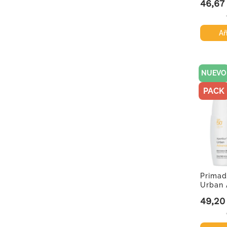
46,67
Precio
Añ
NUEVO
PACK
Primad
Urban 
Texture,
49,20
Precio