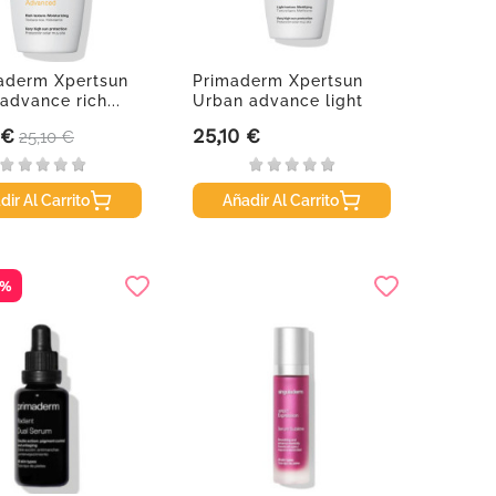
aderm Xpertsun
Primaderm Xpertsun
advance rich...
Urban advance light
texture,...
 €
25,10 €
Precio base
Precio
25,10 €
dir Al Carrito
Añadir Al Carrito
5%