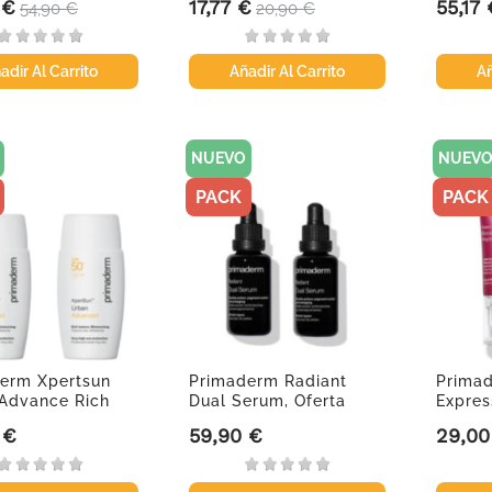
 €
17,77 €
55,17 
Precio base
Precio
Precio base
Precio
54,90 €
20,90 €
adir Al Carrito
Añadir Al Carrito
Añ
NUEVO
NUEV
PACK
PACK
erm Xpertsun
Primaderm Radiant
Prima
Advance Rich
Dual Serum, Oferta
Expres
...
Duplo 2x...
Peptide
 €
59,90 €
29,00
Precio
Precio