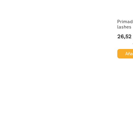
Primad
lashes
26,52
Precio
Añad