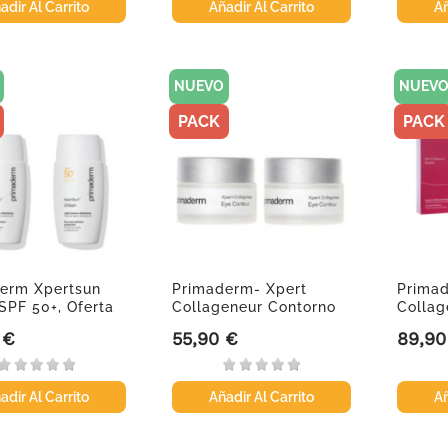
adir Al Carrito
Añadir Al Carrito
Añ
NUEVO
NUEV
PACK
PACK
erm Xpertsun
Primaderm- Xpert
Prima
SPF 50+, Oferta
Collageneur Contorno
Collag
.
de ojos...
Oferta.
 €
55,90 €
89,90
Precio
Precio
adir Al Carrito
Añadir Al Carrito
Añ