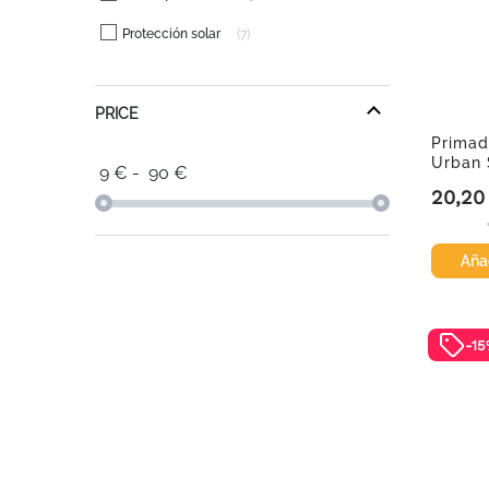
Protección solar
7
PRICE
Primad
Urban 
9
€
-
90
€
20,20
Precio
Añad
-1