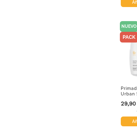
Añ
NUEVO
PACK
Primad
Urban 
duplo..
29,90
Precio
Añ