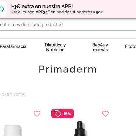
Regístrate
y obtén
puntos
por tus compras
¡-3€ extra en nuestra APP!
Usa el cupón
APP34E
en pedidos superiores a 50€
Dietética y
Bebés y
Parafarmacia
Fitot
Nutrición
mamás
Primaderm
 productos.
-15%