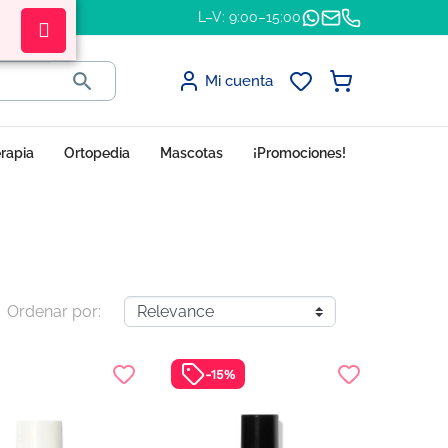
L–V: 9:00–15:00

Mi cuenta
erapia
Ortopedia
Mascotas
¡Promociones!
Ordenar por:
-15%