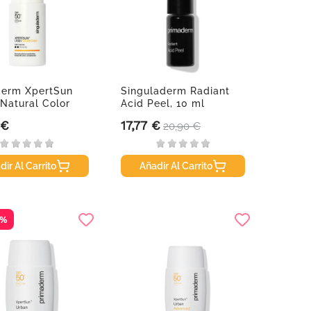
derm XpertSun
Singuladerm Radiant
Natural Color
Acid Peel, 10 ml
 €
17,77 €
Precio
Precio base
20,90 €
dir Al Carrito
Añadir Al Carrito
5%