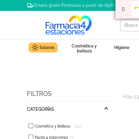
¡Envíos gratis Península a partir de 65€!
Cosmética y
Solares
Higiene
belleza
FILTROS
Hay 53
CATEGORÍAS
Cosmética y Belleza
40
Packs 4 estaciones
5