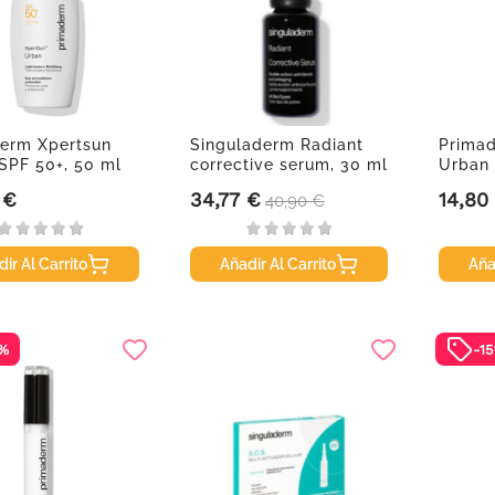
erm Xpertsun
Singuladerm Radiant
Prima
SPF 50+, 50 ml
corrective serum, 30 ml
Urban 
Light...
 €
34,77 €
14,80
Precio
Precio base
Precio
40,90 €
ir Al Carrito
Añadir Al Carrito
Aña
5%
-1