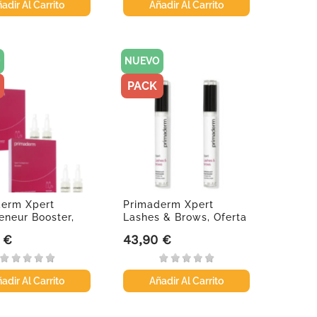
adir Al Carrito
Añadir Al Carrito
O
NUEVO
PACK
derm Xpert
Primaderm Xpert
eneur Booster,
Lashes & Brows, Oferta
..
Duplo
 €
43,90 €
Precio
adir Al Carrito
Añadir Al Carrito