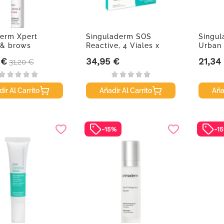
erm Xpert
Singuladerm SOS
Singul
 & brows
Reactive, 4 Viales x
Urban 
10,5 ml
 €
34,95 €
21,34
Precio base
Precio
Precio
31,20 €
ir Al Carrito
Añadir Al Carrito
Aña
-15%
-1