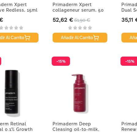
aderm Xpert
Primaderm Xpert
Primad
ive Redless, 15ml
collageneur serum, 50
Dual S
ml
 €
52,62 €
35,11 
Precio
Precio base
Precio
61,90 €
ir Al Carrito
Añadir Al Carrito
Aña
-15%
-15%
erm Retinal
Primaderm Deep
Primad
l 0.1% Growth
Cleasing oil-to-milk,
Renewa
...
200 ml
Factor 