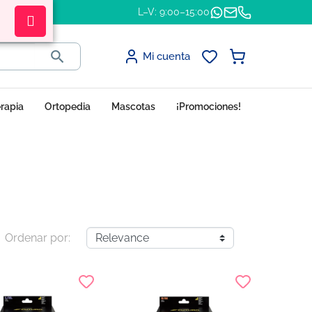
L–V: 9:00–15:00

Mi cuenta
erapia
Ortopedia
Mascotas
¡Promociones!
Ordenar por: