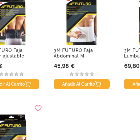
TURO Faja
3M FUTURO Faja
3M FU
 ajustable
Abdominal M
Lumba
€
45,98 €
69,80
Precio
Precio
ir Al Carrito
Añadir Al Carrito
Aña