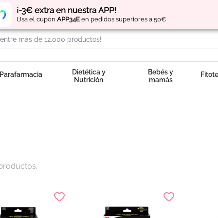
Regístrate
y obtén
puntos
por tus compras
¡-3€ extra en nuestra APP!
Usa el cupón
APP34E
en pedidos superiores a 50€
Dietética y
Bebés y
Parafarmacia
Fitot
Nutrición
mamás
productos.