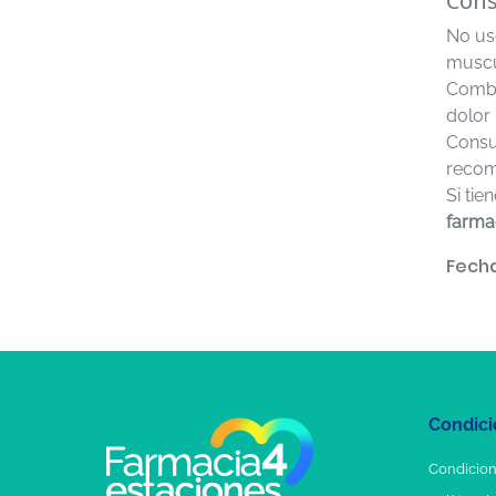
Cons
No us
muscu
Combi
dolor
Consu
reco
Si tie
farma
Fecha
Condici
Condicion