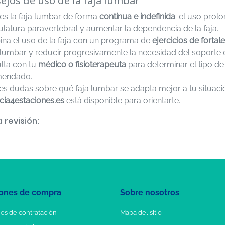
ejos de uso de la faja lumbar
es la faja lumbar de forma
continua e indefinida
: el uso prol
latura paravertebral y aumentar la dependencia de la faja.
na el uso de la faja con un programa de
ejercicios de fortal
 lumbar y reducir progresivamente la necesidad del soporte 
lta con tu
médico o fisioterapeuta
para determinar el tipo d
mendado.
nes dudas sobre qué faja lumbar se adapta mejor a tu situac
cia4estaciones.es
está disponible para orientarte.
 revisión:
ones de compra
Sobre nosotros
es de contratación
Mapa del sitio