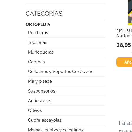
CATEGORÍAS
ORTOPEDIA
3M FU
Rodilleras
Abdomi
Tobilleras
28,95
Precio
Muñequeras
Coderas
Añad
Collarines y Soportes Cervicales
Pie y pisada
Suspensorios
Antiescaras
Órtesis
Cubre escayolas
Faja
Medias, pantys y calcetines