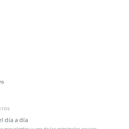
ms
CTOS
l día a día