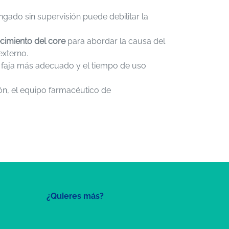
ongado sin supervisión puede debilitar la
ecimiento del core
para abordar la causa del
externo.
e faja más adecuado y el tiempo de uso
ión, el equipo farmacéutico de
¿Quieres más?