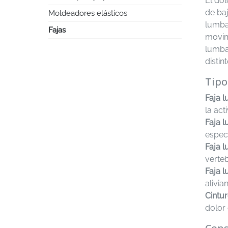
El do
de ba
Moldeadores elásticos
lumbar
Fajas
movimi
lumba
distin
Tipo
Faja l
la act
Faja l
especi
Faja 
verteb
Faja 
alivia
Cintur
dolor 