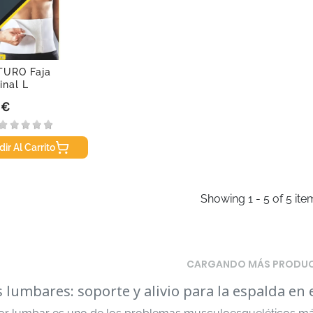
TURO Faja
nal L
 €
ir Al Carrito
Showing 1 - 5 of 5 ite
CARGANDO MÁS PRODU
s lumbares: soporte y alivio para la espalda en e