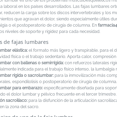
lor lumbar es uno de los problemas musculoesqueléticos más
ja laboral en los países desarrollados. Las fajas lumbares o
, reducen la carga sobre los discos intervertebrales y los mú
entos que agravan el dolor, siendo especialmente útiles dura
lgia o el postoperatorio de cirugía de columna. En
farmacia4
tos niveles de soporte y rigidez para cada necesidad.
s de fajas lumbares
umbar elástica:
el formato más ligero y transpirable, para el
ividad física o el trabajo sedentario. Aporta calor, compresión
umbar con ballenas o semirrígida:
con refuerzos laterales rí
almente indicada para el trabajo físico intenso, la lumbalgia
lumbar rígida o sacrolumbar:
para la inmovilización más comp
rales, espondilolisis o postoperatorio de cirugía de columna.
lumbar para embarazo:
específicamente diseñada para sopor
ndo el dolor lumbar y pélvico frecuente en el tercer trimestre.
ón sacroilíaco:
para la disfunción de la articulación sacroilía
en la zona del sacro.