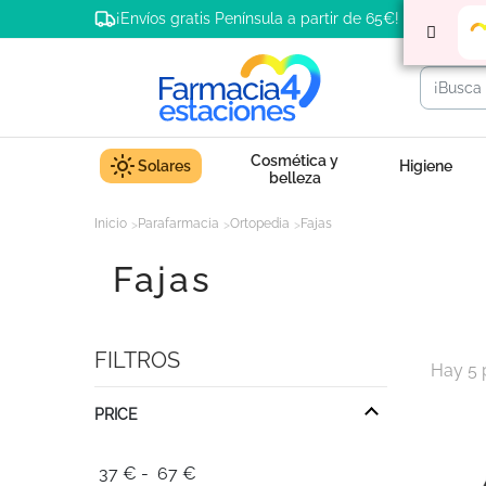
¡Envíos gratis Península a partir de 65€!
Cosmética y
Solares
Higiene
belleza
Inicio
Parafarmacia
Ortopedia
Fajas
Fajas
FILTROS
Hay 5 
PRICE
37
€
-
67
€