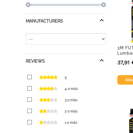
MANUFACTURERS
3M FU
Lumbar
REVIEWS
37,91 
Precio
5
Añad
4 o más
3 o más
2 o más
1 o más