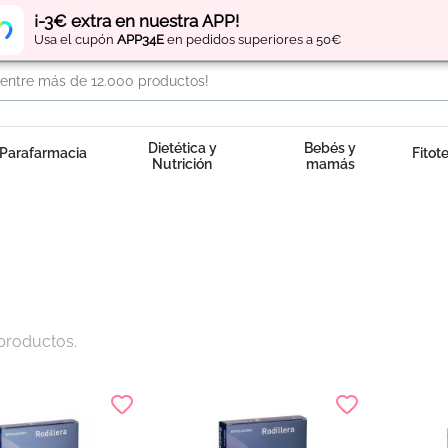
Regístrate
y obtén
puntos
por tus compras
¡-3€ extra en nuestra APP!
Usa el cupón
APP34E
en pedidos superiores a 50€
Dietética y
Bebés y
Parafarmacia
Fitot
Nutrición
mamás
productos.