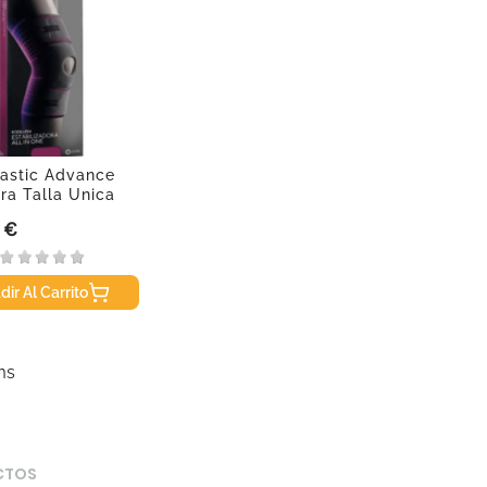
astic Advance
era Talla Unica
 €
dir Al Carrito
ms
CTOS