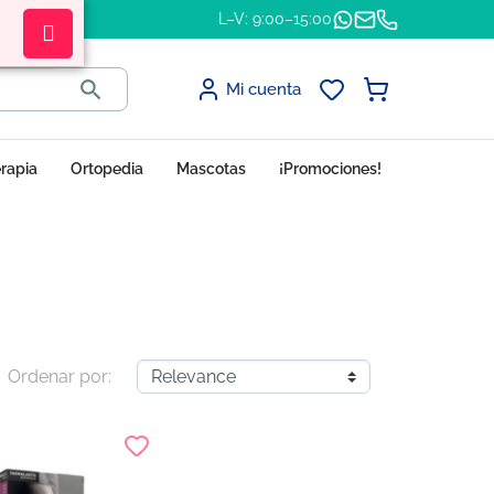
L–V: 9:00–15:00

Mi cuenta
erapia
Ortopedia
Mascotas
¡Promociones!
Ordenar por: