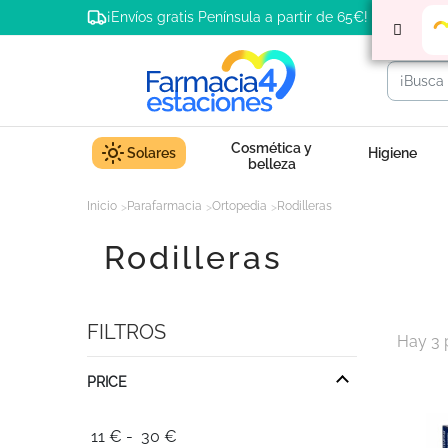
¡Envíos gratis Península a partir de 65€!
Cosmética y
Solares
Higiene
belleza
Inicio
Parafarmacia
Ortopedia
Rodilleras
Rodilleras
FILTROS
Hay 3 
PRICE
11
€
-
30
€