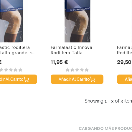
stic rodillera
Farmalastic Innova
Farmal
talla grande, 1...
Rodillera Talla
Rodill
Mediana, 1...
€
11,95 €
29,50
Precio
Precio
ir Al Carrito
Añadir Al Carrito
Aña
Showing 1 - 3 of 3 ite
CARGANDO MÁS PRODU