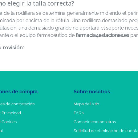
o elegir la talla correcta?
la de la rodillera se determina generalmente midiendo el perí
minada por encima de la rótula. Una rodillera demasiado peq
culación; una demasiado grande no aportará el soporte necesa
cante o el equipo farmacéutico de
farmacia4estaciones.es
para
 revisión:
ones de compra
Sobre nosotros
es de contratación
Mapa del sitio
e Privacidad
FAQs
e Cookies
Contacte con nosotros
al
Solicitud de eliminación de cuent