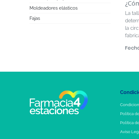
¿Cóm
Moldeadores elásticos
La tal
Fajas
deter
la cir
fabri
Fecha
Condici
Condicion
Política d
Política d
Aviso Leg