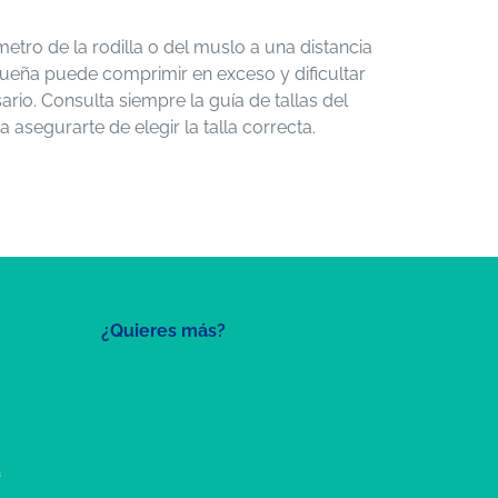
metro de la rodilla o del muslo a una distancia
ueña puede comprimir en exceso y dificultar
rio. Consulta siempre la guía de tallas del
 asegurarte de elegir la talla correcta.
¿Quieres más?
a