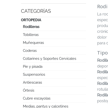
Rodi
CATEGORÍAS
La ro
especi
ORTOPEDIA
produc
Rodilleras
crónic
Tobilleras
dolor 
Muñequeras
para 
Coderas
Tipo
Collarines y Soportes Cervicales
Rodil
deport
Pie y pisada
Rodill
Suspensorios
especi
Antiescaras
Rodill
rotuli
Órtesis
Rodill
Cubre escayolas
posto
Medias, pantys y calcetines