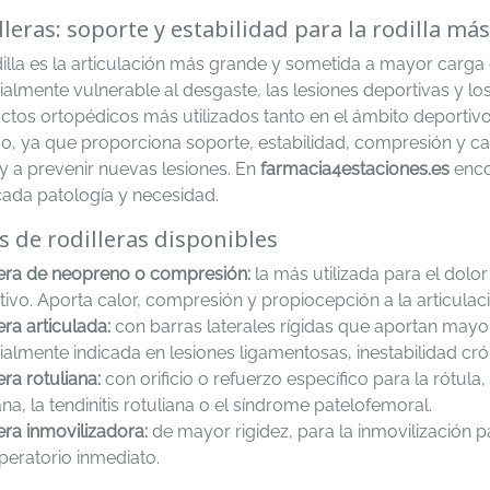
lleras: soporte y estabilidad para la rodilla má
dilla es la articulación más grande y sometida a mayor carg
almente vulnerable al desgaste, las lesiones deportivas y lo
tos ortopédicos más utilizados tanto en el ámbito deportivo
o, ya que proporciona soporte, estabilidad, compresión y calo
y a prevenir nuevas lesiones. En
farmacia4estaciones.es
enco
cada patología y necesidad.
s de rodilleras disponibles
lera de neopreno o compresión:
la más utilizada para el dolor 
ivo. Aporta calor, compresión y propiocepción a la articulació
era articulada:
con barras laterales rígidas que aportan mayor
almente indicada en lesiones ligamentosas, inestabilidad cr
era rotuliana:
con orificio o refuerzo específico para la rótul
ana, la tendinitis rotuliana o el síndrome patelofemoral.
era inmovilizadora:
de mayor rigidez, para la inmovilización par
peratorio inmediato.