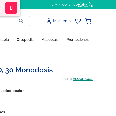
L–V: 9:00–15:00

Mi cuenta
erapia
Ortopedia
Mascotas
¡Promociones!
D, 30 Monodosis
Marca
ALCON CUSI
quedad ocular
nes