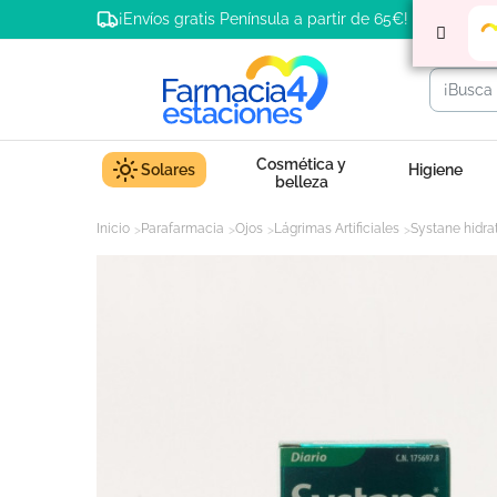
¡Envíos gratis Península a partir de 65€!
Cosmética y
Solares
Higiene
belleza
Inicio
Parafarmacia
Ojos
Lágrimas Artificiales
Systane hidra