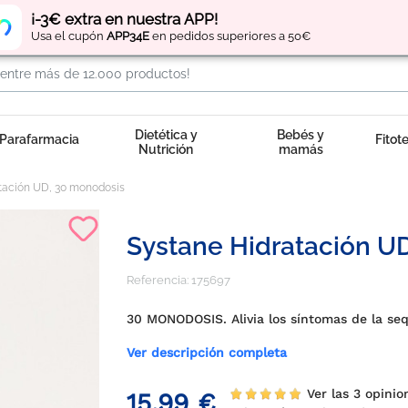
Regístrate
y obtén
puntos
por tus compras
¡-3€ extra en nuestra APP!
Usa el cupón
APP34E
en pedidos superiores a 50€
Dietética y
Bebés y
Parafarmacia
Fitot
Nutrición
mamás
tación UD, 30 monodosis
Systane Hidratación U
Referencia:
175697
30 MONODOSIS. Alivia los síntomas de la se
Ver descripción completa
Ver las 3 opinio
15,99 €