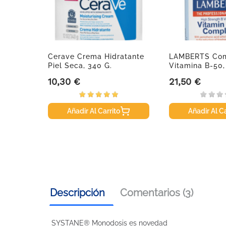
us
Cerave Crema Hidratante
LAMBERTS Com
, 30 Ml
Piel Seca, 340 G.
Vitamina B-50, 
10,30 €
21,50 €
Precio
Precio
Añadir Al Carrito
Añadir Al Ca
Descripción
Comentarios (3)
SYSTANE® Monodosis es novedad