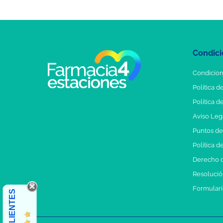
Condici
Condicion
Política d
Política d
Aviso Leg
Puntos d
Política d
Derecho d
Resolución
Formulari