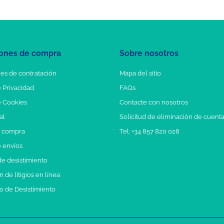
ones de compra
Sobre nosotros
es de contratación
Mapa del sitio
e Privacidad
FAQs
e Cookies
Contacte con nosotros
al
Solicitud de eliminación de cuent
e compra
Tel: +34 857 820 028
e envíos
e desistimiento
 de litigios en línea
o de Desistimiento