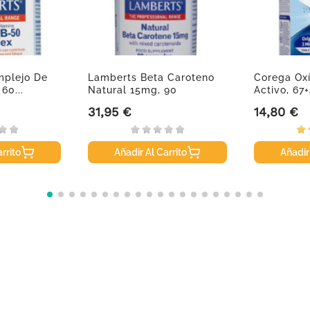
plejo De
Lamberts Beta Caroteno
Corega Ox
60...
Natural 15mg, 90
Activo, 67+
Cápsulas
31,95 €
14,80 €
Precio
Precio
rrito
Añadir Al Carrito
Añadir