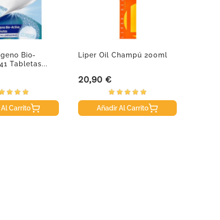
ígeno Bio-
Liper Oil Champú 200ml
Solgar
41 Tabletas...
Magne
20,90 €
17,35
Precio
Precio
 Al Carrito
Añadir Al Carrito
A