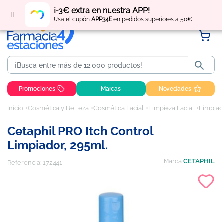
Regístrate
y obtén
puntos
por tus compras
¡-3€ extra en nuestra APP!
Usa el cupón
APP34E
en pedidos superiores a 50€

Promociones
Marcas
Novedades
Inicio
Cosmética y Belleza
Cosmética Facial
Limpieza Facial
Limpiad
Cetaphil PRO Itch Control
Limpiador, 295ml.
Marca
CETAPHIL
Referencia:
172441