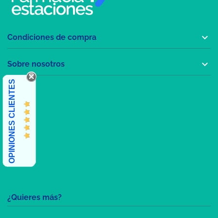

Condiciones de compra

Sobre nosotros
OPINIONES CLIENTES
¿Quieres más?