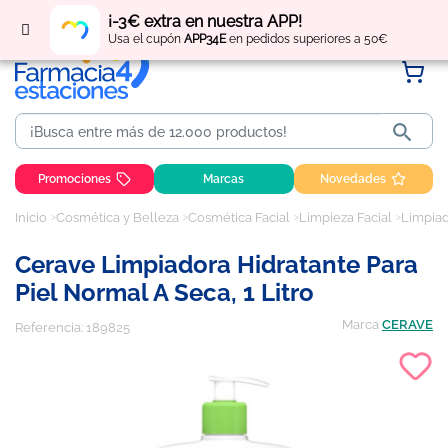
Regístrate
y obtén
puntos
por tus compras
¡-3€ extra en nuestra APP!
Usa el cupón
APP34E
en pedidos superiores a 50€

Promociones
Marcas
Novedades
Inicio
Cosmética y Belleza
Cosmética Facial
Limpieza Facial
Limpiad
Cerave Limpiadora Hidratante Para
Piel Normal A Seca, 1 Litro
Marca
CERAVE
Referencia:
189825