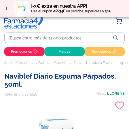
Regístrate
y obtén
puntos
por tus compras
¡-3€ extra en nuestra APP!
Usa el cupón
APP34E
en pedidos superiores a 50€

Promociones
Marcas
Novedades
Inicio
Cosmética y Belleza
Cosmética Facial
Limpieza Facial
Limpiad
Naviblef Diario Espuma Párpados,
50ml.
Marca
LLORENS
Referencia:
185826