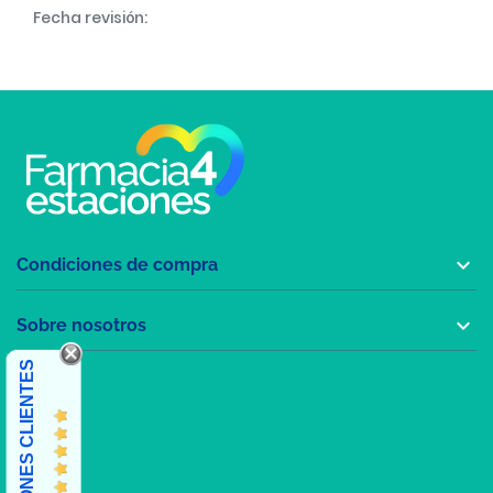
Fecha revisión:

Condiciones de compra

Sobre nosotros
OPINIONES CLIENTES