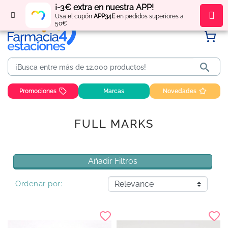
¡-3€ extra en nuestra APP!
Regístrate
y obtén
puntos
por tus compras
Usa el cupón
APP34E
en pedidos superiores a
50€

Promociones
Marcas
Novedades
FULL MARKS
Añadir Filtros
Ordenar por: