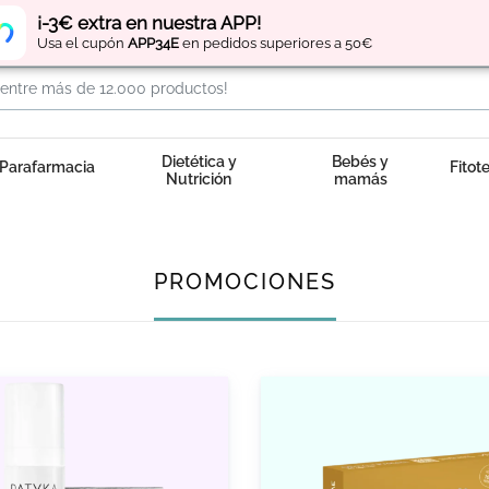
Regístrate
y obtén
puntos
por tus compras
¡-3€ extra en nuestra APP!
Usa el cupón
APP34E
en pedidos superiores a 50€
Dietética y
Bebés y
Parafarmacia
Fitot
Nutrición
mamás
PROMOCIONES