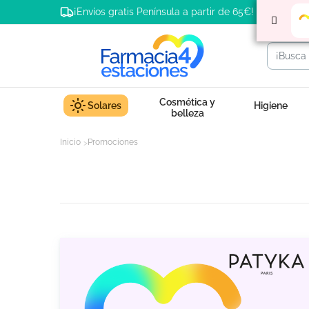
¡Envíos gratis Península a partir de 65€!
Cosmética y
Solares
Higiene
belleza
Inicio
Promociones