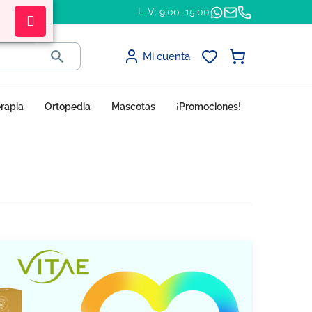
L–V: 9:00–15:00

Mi cuenta
erapia
Ortopedia
Mascotas
¡Promociones!