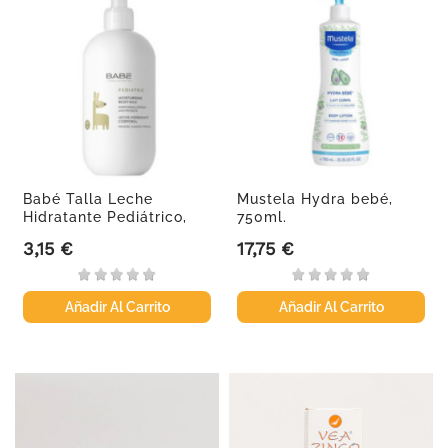
Babé Talla Leche
Mustela Hydra bebé,
Hidratante Pediátrico,
750ml.
100 ml
3,15 €
17,75 €
Precio
Precio
Añadir Al Carrito
Añadir Al Carrito