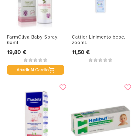
FarmOliva Baby Spray,
Cattier Linimento bebé,
60ml.
200ml.
19,80 €
11,50 €
Precio
Precio
Añadir Al Carrito