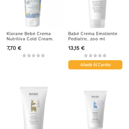
Klorane Bebé Crema
Babé Crema Emoliente
Nutritiva Cold Cream,
Pediatric, 200 ml
40ml
7,70 €
13,15 €
Precio
Precio
Añadir Al Carrito