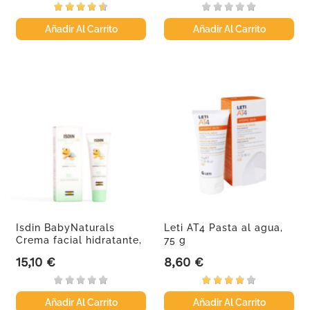
Añadir Al Carrito
Añadir Al Carrito
Isdin BabyNaturals
Leti AT4 Pasta al agua,
Crema facial hidratante,
75 g
50 ml.
15,10 €
8,60 €
Precio
Precio
Añadir Al Carrito
Añadir Al Carrito