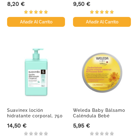
8,20 €
9,50 €
Precio
Precio
Añadir Al Carrito
Añadir Al Carrito
Suavinex loción
Weleda Baby Bálsamo
hidratante corporal, 750
Caléndula Bebé
ml
Multiusos, 25 g
14,50 €
5,95 €
Precio
Precio