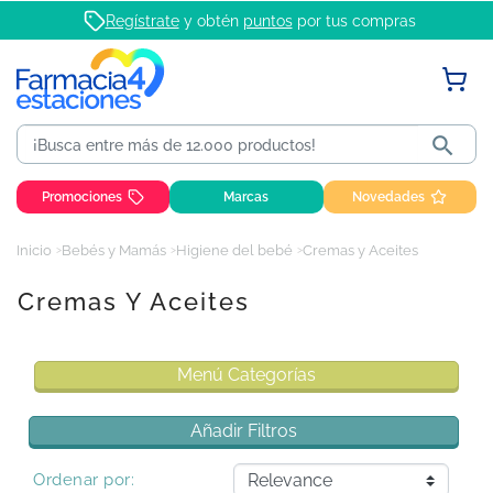
Regístrate
y obtén
puntos
por tus compras

Promociones
Marcas
Novedades
Inicio
Bebés y Mamás
Higiene del bebé
Cremas y Aceites
Cremas Y Aceites
Menú Categorías
Añadir Filtros
Ordenar por: