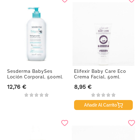
Sesderma BabySes
Elifexir Baby Care Eco
Loción Corporal, 500ml.
Crema Facial, 50ml.
12,76 €
8,95 €
Precio
Precio
Añadir Al Carrito