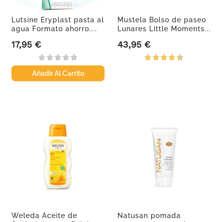
Lutsine Eryplast pasta al
Mustela Bolso de paseo
agua Formato ahorro....
Lunares Little Moments...
17,95 €
43,95 €
Precio
Precio
Añadir Al Carrito
Weleda Aceite de
Natusan pomada