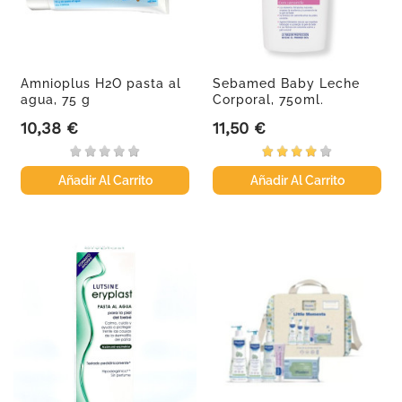
Amnioplus H2O pasta al
Sebamed Baby Leche
agua, 75 g
Corporal, 750ml.
10,38 €
11,50 €
Precio
Precio
Añadir Al Carrito
Añadir Al Carrito