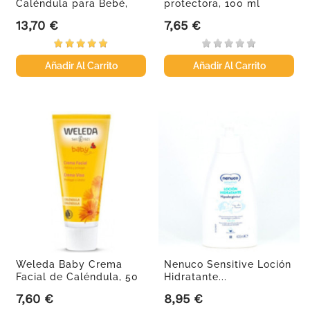
Caléndula para Bebé,
protectora, 100 ml
200 ml
13,70 €
7,65 €
Precio
Precio
Añadir Al Carrito
Añadir Al Carrito
Weleda Baby Crema
Nenuco Sensitive Loción
Facial de Caléndula, 50
Hidratante...
ml
7,60 €
8,95 €
Precio
Precio