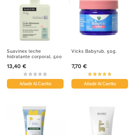
Suavinex leche
Vicks Babyrub, 50g.
hidratante corporal, 500
ml
13,40 €
7,70 €
Precio
Precio
Añadir Al Carrito
Añadir Al Carrito