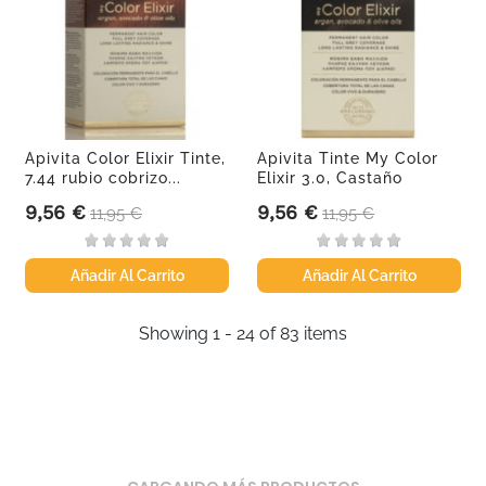
Apivita Color Elixir Tinte,
Apivita Tinte My Color
7.44 rubio cobrizo...
Elixir 3.0, Castaño
Oscuro
9,56 €
9,56 €
Precio
Precio base
Precio
Precio base
11,95 €
11,95 €
Añadir Al Carrito
Añadir Al Carrito
Showing 1 - 24 of 83 items