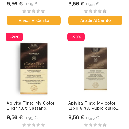
9,56 €
9,56 €
Precio
Precio base
Precio
Precio base
11,95 €
11,95 €
Añadir Al Carrito
Añadir Al Carrito
-20%
-20%
Apivita Tinte My Color
Apivita Tinte My color
Elixir 5.85 Castaño...
Elixir 8.38, Rubio claro...
9,56 €
9,56 €
Precio
Precio base
Precio
Precio base
11,95 €
11,95 €