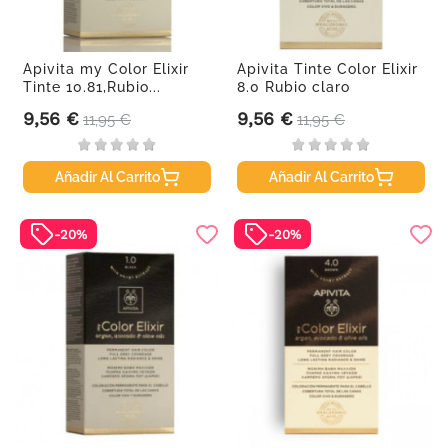
Apivita my Color Elixir
Apivita Tinte Color Elixir
Tinte 10.81,Rubio...
8.0 Rubio claro
9,56 €
9,56 €
Precio
Precio base
Precio
Precio base
11,95 €
11,95 €
Añadir Al Carrito
Añadir Al Carrito
-20%
-20%