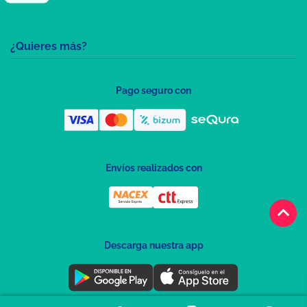
¿Quieres más?
Pago seguro con
Envíos realizados con
keyboard_arrow_up
Descarga nuestra app