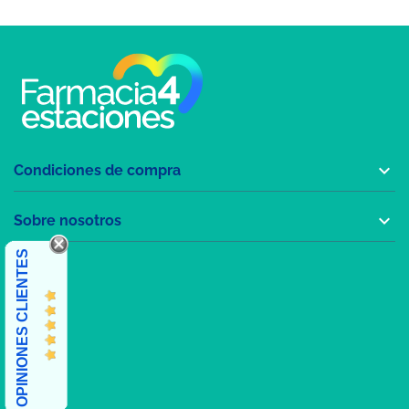

Condiciones de compra

Sobre nosotros
OPINIONES CLIENTES