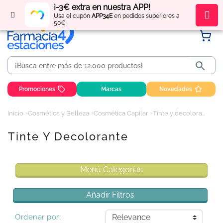
¡-3€ extra en nuestra APP!
Regístrate
y obtén
puntos
por tus compras
Usa el cupón
APP34E
en pedidos superiores a
50€

Promociones
Marcas
Novedades
Inicio
Cosmética y Belleza
Cosmética Capilar
Tinte y decolorante
Tinte Y Decolorante
Menú Categorías
Añadir Filtros
Ordenar por: