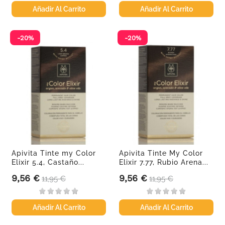
Añadir Al Carrito
Añadir Al Carrito
-20%
-20%
Apivita Tinte my Color
Apivita Tinte My Color
Elixir 5.4, Castaño...
Elixir 7.77, Rubio Arena...
9,56 €
9,56 €
Precio
Precio base
Precio
Precio base
11,95 €
11,95 €
Añadir Al Carrito
Añadir Al Carrito