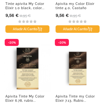
Tinte apivita My Color
Apivita my Color Elixir
Elixir 1.0 black, color...
tinte 4.0, Castaño
9,56 €
9,56 €
Precio
Precio base
Precio
Precio base
11,95 €
11,95 €
Añadir Al Carrito
Añadir Al Carrito
-20%
-20%
Apivita Tinte My Color
Apivita Tinte my Color
Elixir 6.78, rubio...
Elixir 7.13, Rubio...