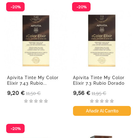
-20%
-20%
Apivita Tinte My Color
Apivita Tinte My Color
Elixir 7.43 Rubio...
Elixir 7.3 Rubio Dorado
9,20 €
9,56 €
Precio
Precio base
Precio
Precio base
11,50 €
11,95 €
Añadir Al Carrito
-20%