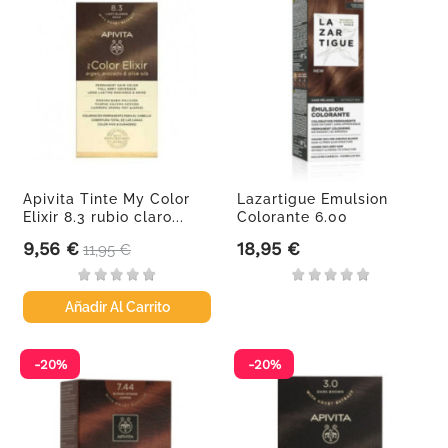
Apivita Tinte My Color
Lazartigue Emulsion
Elixir 8.3 rubio claro...
Colorante 6.00
9,56 €
18,95 €
Precio
Precio base
Precio
11,95 €
Añadir Al Carrito
-20%
-20%