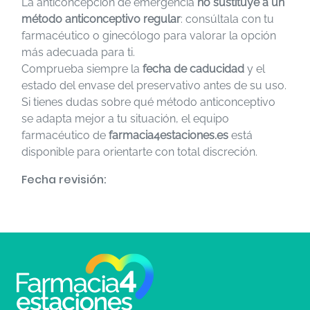
La anticoncepción de emergencia
no sustituye a un
método anticonceptivo regular
: consúltala con tu
farmacéutico o ginecólogo para valorar la opción
más adecuada para ti.
Comprueba siempre la
fecha de caducidad
y el
estado del envase del preservativo antes de su uso.
Si tienes dudas sobre qué método anticonceptivo
se adapta mejor a tu situación, el equipo
farmacéutico de
farmacia4estaciones.es
está
disponible para orientarte con total discreción.
Fecha revisión: