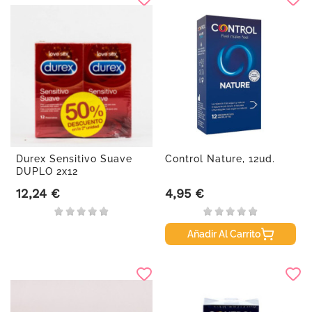
Durex Sensitivo Suave
Control Nature, 12ud.
DUPLO 2x12
preservativos
12,24 €
4,95 €
Precio
Precio
Añadir Al Carrito