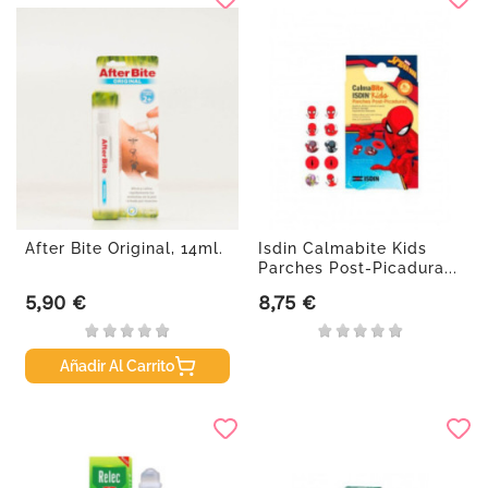
After Bite Original, 14ml.
Isdin Calmabite Kids
Parches Post-Picadura...
5,90 €
8,75 €
Precio
Precio
Añadir Al Carrito