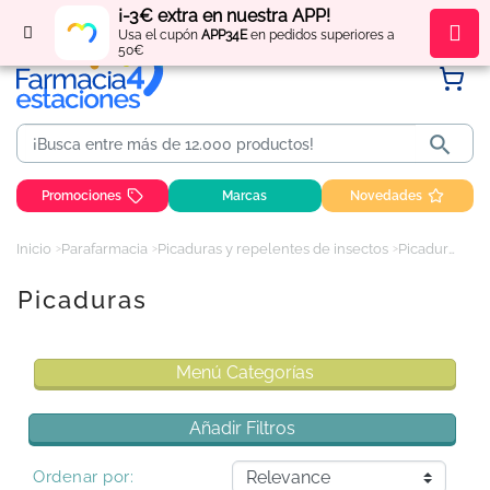
¡-3€ extra en nuestra APP!
Regístrate
y obtén
puntos
por tus compras
Usa el cupón
APP34E
en pedidos superiores a
50€

Promociones
Marcas
Novedades
Inicio
Parafarmacia
Picaduras y repelentes de insectos
Picaduras
Picaduras
Menú Categorías
Añadir Filtros
Ordenar por: