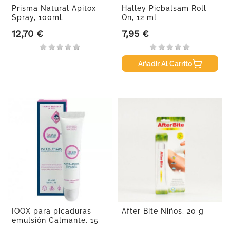
Prisma Natural Apitox
Halley Picbalsam Roll
Spray, 100ml.
On, 12 ml
12,70 €
7,95 €
Precio
Precio
Añadir Al Carrito
IOOX para picaduras
After Bite Niños, 20 g
emulsión Calmante, 15
ml