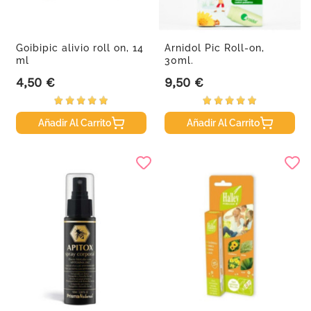
Goibipic alivio roll on, 14
Arnidol Pic Roll-on,
ml
30ml.
4,50 €
9,50 €
Precio
Precio
Añadir Al Carrito
Añadir Al Carrito