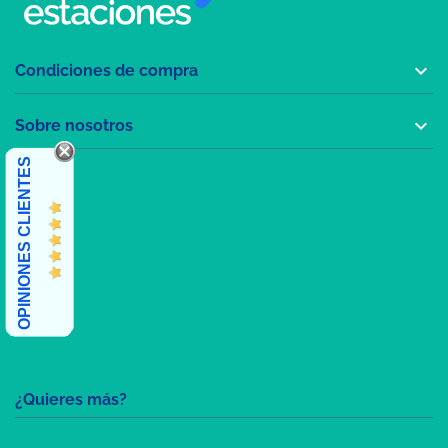

Condiciones de compra

Sobre nosotros
OPINIONES CLIENTES
¿Quieres más?