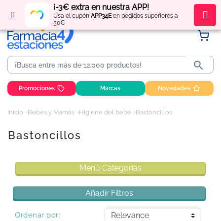
¡-3€ extra en nuestra APP!
Regístrate
y obtén
puntos
por tus compras
Usa el cupón
APP34E
en pedidos superiores a
50€

Promociones
Marcas
Novedades
Inicio
Bebés y Mamás
Higiene del bebé
Bastoncillos
Bastoncillos
Menú Categorías
Añadir Filtros
Ordenar por: