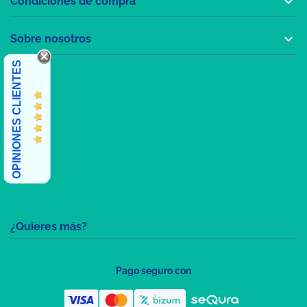

Condiciones de compra

Sobre nosotros
OPINIONES CLIENTES
¿Quieres más?
Pago seguro con