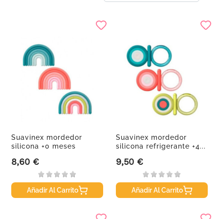
Suavinex mordedor
Suavinex mordedor
silicona +0 meses
silicona refrigerante +4...
primera...
8,60 €
9,50 €
Precio
Precio
Añadir Al Carrito
Añadir Al Carrito