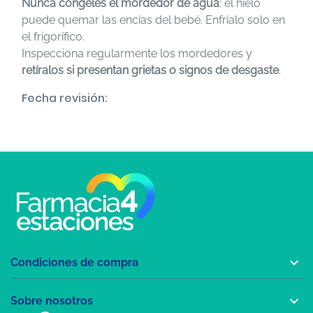
Nunca congeles el mordedor de agua
: el hielo
puede quemar las encías del bebé. Enfríalo solo en
el frigorífico.
Inspecciona regularmente los mordedores y
retíralos si presentan grietas o signos de desgaste
.
Fecha revisión:

Condiciones de compra

Sobre nosotros