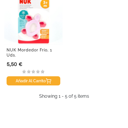
NUK Mordedor Frío, 1
Uds.
5,50 €
Precio
Añadir Al Carrito
Showing 1 - 5 of 5 items