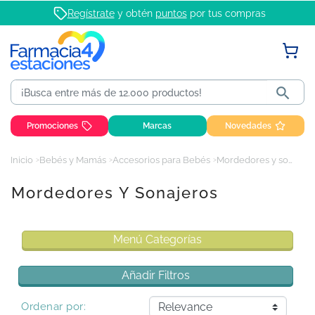
Regístrate
y obtén
puntos
por tus compras

Promociones
Marcas
Novedades
Inicio
Bebés y Mamás
Accesorios para Bebés
Mordedores y sonajeros
Mordedores Y Sonajeros
Menú Categorías
Añadir Filtros
Ordenar por: