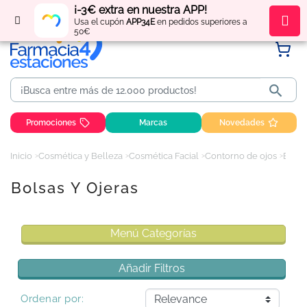
¡-3€ extra en nuestra APP!
Regístrate
y obtén
puntos
por tus compras
Usa el cupón
APP34E
en pedidos superiores a
50€

Promociones
Marcas
Novedades
Inicio
Cosmética y Belleza
Cosmética Facial
Contorno de ojos
Bolsas y Ojeras
Bolsas Y Ojeras
Menú Categorías
Añadir Filtros
Ordenar por: