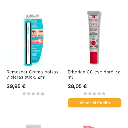
Remescar Crema bolsas
Erborian CC eye doré, 10
y ojeras stick, 4ml.
ml
29,95 €
28,05 €
Precio
Precio
Añadir Al Carrito