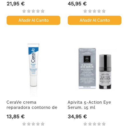
21,95 €
45,95 €
Precio
Precio
Añadir Al Carrito
Añadir Al Carrito
CeraVe crema
Apivita 5-Action Eye
reparadora contorno de
Serum, 15 ml
ojos, 14 ml
13,85 €
34,95 €
Precio
Precio