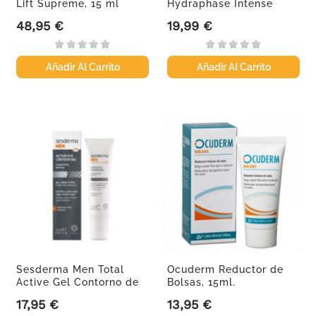
Lift Supreme, 15 ml
Hydraphase Intense
Ojos, 15ml
48,95 €
19,99 €
Precio
Precio
Añadir Al Carrito
Añadir Al Carrito
Sesderma Men Total
Ocuderm Reductor de
Active Gel Contorno de
Bolsas, 15ml.
Ojos,...
17,95 €
13,95 €
Precio
Precio