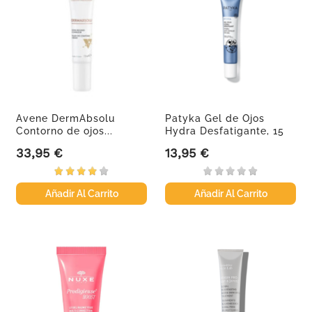
Avene DermAbsolu
Patyka Gel de Ojos
Contorno de ojos...
Hydra Desfatigante, 15
ml
33,95 €
13,95 €
Precio
Precio
Añadir Al Carrito
Añadir Al Carrito