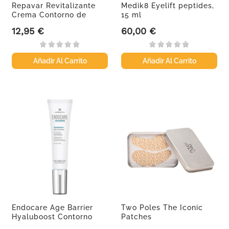
Repavar Revitalizante
Medik8 Eyelift peptides,
Crema Contorno de
15 ml
Ojos,...
12,95 €
60,00 €
Precio
Precio
Añadir Al Carrito
Añadir Al Carrito
Endocare Age Barrier
Two Poles The Iconic
Hyaluboost Contorno
Patches
de...