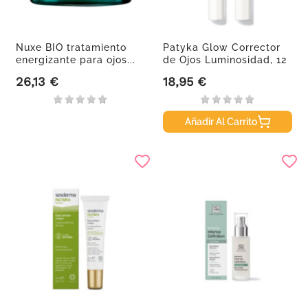
Nuxe BIO tratamiento
Patyka Glow Corrector
energizante para ojos...
de Ojos Luminosidad, 12
ml
26,13 €
18,95 €
Precio
Precio
Añadir Al Carrito