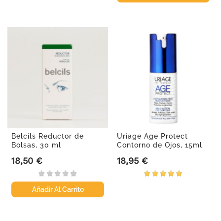
Belcils Reductor de
Uriage Age Protect
Bolsas, 30 ml
Contorno de Ojos, 15ml.
18,50 €
18,95 €
Precio
Precio
Añadir Al Carrito