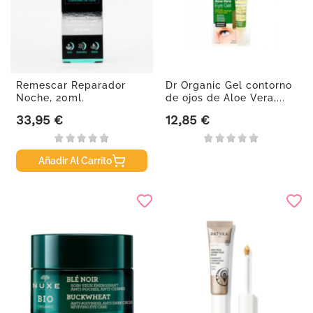
Remescar Reparador
Dr Organic Gel contorno
Noche, 20ml.
de ojos de Aloe Vera,...
33,95 €
12,85 €
Precio
Precio
Añadir Al Carrito