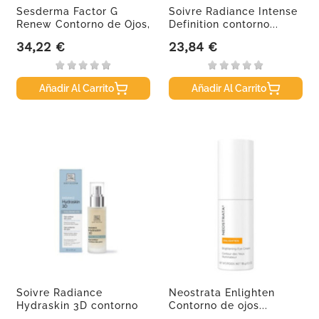
Sesderma Factor G
Soivre Radiance Intense
Renew Contorno de Ojos,
Definition contorno...
15 ml
34,22 €
23,84 €
Precio
Precio
Añadir Al Carrito
Añadir Al Carrito
Soivre Radiance
Neostrata Enlighten
Hydraskin 3D contorno
Contorno de ojos...
de ojos,...