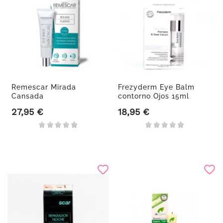
Remescar Mirada
Frezyderm Eye Balm
Cansada
contorno Ojos 15ml
27,95 €
18,95 €
Precio
Precio