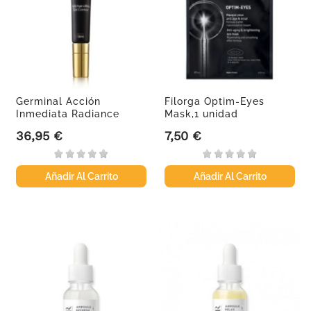
Germinal Acción
Filorga Optim-Eyes
Inmediata Radiance
Mask,1 unidad
anti-age...
36,95 €
7,50 €
Precio
Precio
Añadir Al Carrito
Añadir Al Carrito