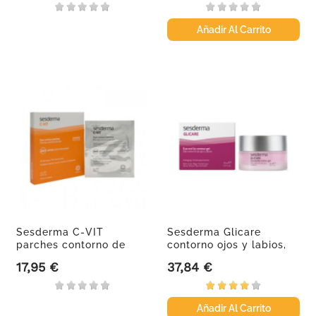
Añadir Al Carrito
Sesderma C-VIT
Sesderma Glicare
parches contorno de
contorno ojos y labios,
ojos, 5 parches
30 ml
17,95 €
37,84 €
Precio
Precio
Añadir Al Carrito