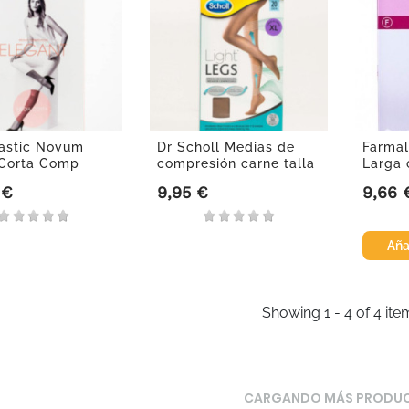
astic Novum
Dr Scholl Medias de
Farmal
Corta Comp
compresión carne talla
Larga 
.
XL...
fuerte..
 €
9,95 €
9,66 
Precio
Precio
Aña
Showing 1 - 4 of 4 ite
CARGANDO MÁS PRODU