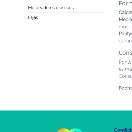
Form
Moldeadores elásticos
Calce
Fajas
Media
muslo
Panty
duran
Cons
Ponte
es má
Consu
Fecha
Condici