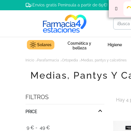
¡Envíos gratis Península a partir de 65€!
Cosmética y
Solares
Higiene
belleza
Inicio
Parafarmacia
Ortopedia
Medias, pantys y calcetines
Medias, Pantys Y C
FILTROS
Hay 4 
PRICE
9
€
-
49
€