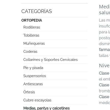
Medi
CATEGORÍAS
salu
Las m
ORTOPEDIA
insuf
Rodilleras
para l
Tobilleras
posto
Muñequeras
dismi
farma
Coderas
tallas
Collarines y Soportes Cervicales
Nive
Pie y pisada
Clase
Suspensorios
el em
Antiescaras
Clase 
tromb
Órtesis
Clase 
Cubre escayolas
médic
Medias, pantys y calcetines