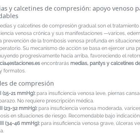
as y calcetines de compresión: apoyo venoso p
dables
edias y calcetines de compresión gradual son el tratamiento
iciencia venosa crónica y sus manifestaciones —varices, ed
a prevención de la trombosis venosa profunda en situaciones
peratorio. Su mecanismo de acción se basa en ejercer una pr
nuyendo progresivamente hacia arriba, favoreciendo el retor
cia4estaciones.es
encontrarás
medias, pantys y calcetines 
 y formatos.
les de compresión
 I (15-21 mmHg):
para insuficiencia venosa leve, piernas cans
barazo. No requiere prescripción médica.
II (23-32 mmHg):
para insuficiencia venosa moderada, varice
osis en situaciones de riesgo. Recomendable bajo indicación
III (34-46 mmHg):
para insuficiencia venosa grave, úlceras v
a.