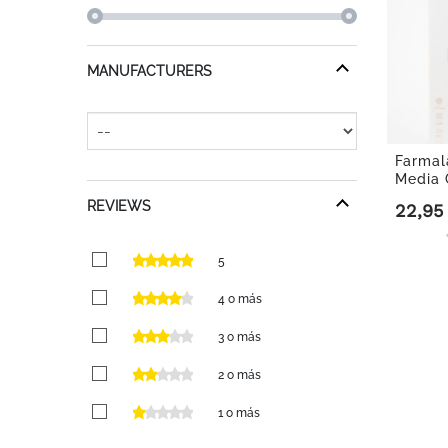
MANUFACTURERS
Farmal
Media 
Ligera..
REVIEWS
22,95
Precio
5
4 o más
3 o más
2 o más
1 o más