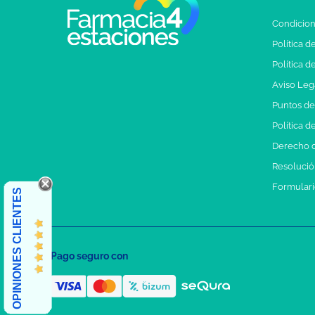
Condicion
Política d
Política d
Aviso Leg
Puntos d
Política d
Derecho d
Resolución
Formulari
OPINIONES CLIENTES
Pago seguro con