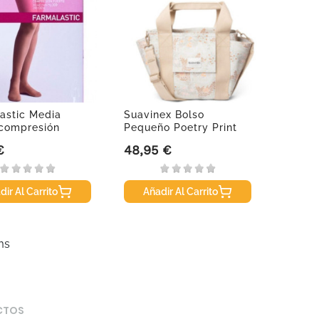
astic Media
Suavinex Bolso
compresión
Pequeño Poetry Print
.
€
48,95 €
Precio
dir Al Carrito
Añadir Al Carrito
ms
CTOS