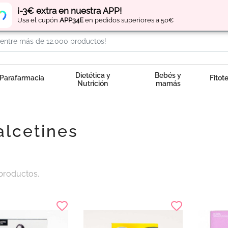
Regístrate
y obtén
puntos
por tus compras
¡-3€ extra en nuestra APP!
Usa el cupón
APP34E
en pedidos superiores a 50€
Dietética y
Bebés y
Parafarmacia
Fitot
Nutrición
mamás
alcetines
productos.