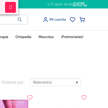
L–V: 9:00–15:00

Mi cuenta
erapia
Ortopedia
Mascotas
¡Promociones!
Ordenar por: