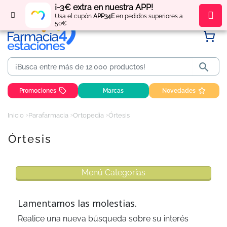
¡-3€ extra en nuestra APP!
Regístrate
y obtén
puntos
por tus compras
Usa el cupón
APP34E
en pedidos superiores a
50€

Promociones
Marcas
Novedades
Inicio
Parafarmacia
Ortopedia
Órtesis
Órtesis
Menú Categorías
Lamentamos las molestias.
Realice una nueva búsqueda sobre su interés