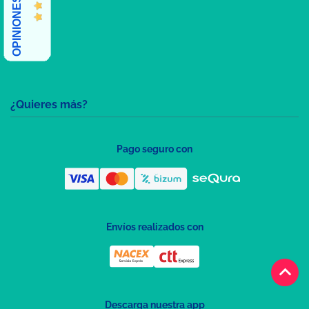
¿Quieres más?
Pago seguro con
Envíos realizados con
keyboard_arrow_up
Descarga nuestra app