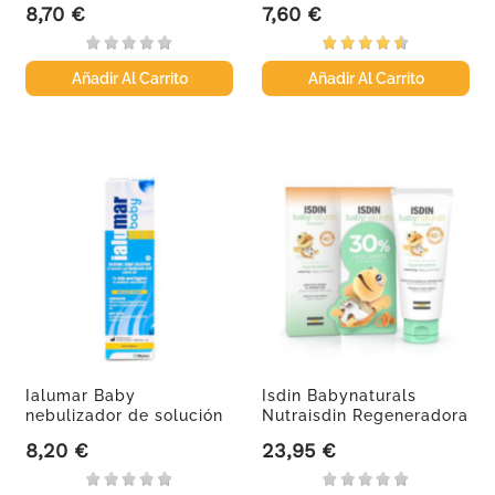
8,70 €
7,60 €
Precio
Precio
Añadir Al Carrito
Añadir Al Carrito
Ialumar Baby
Isdin Babynaturals
nebulizador de solución
Nutraisdin Regeneradora
isotónica...
ZN40...
8,20 €
23,95 €
Precio
Precio