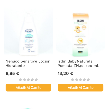
Nenuco Sensitive Loción
Isdin BabyNaturals
Hidratante...
Pomada ZN40, 100 ml.
8,95 €
13,20 €
Precio
Precio
Añadir Al Carrito
Añadir Al Carrito