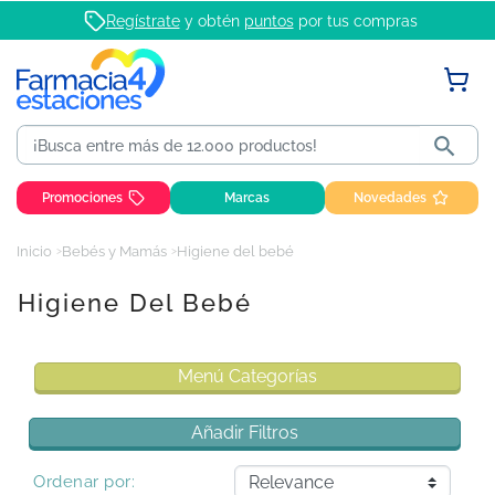
Regístrate
y obtén
puntos
por tus compras

Promociones
Marcas
Novedades
Inicio
Bebés y Mamás
Higiene del bebé
Higiene Del Bebé
Menú Categorías
Añadir Filtros
Ordenar por: