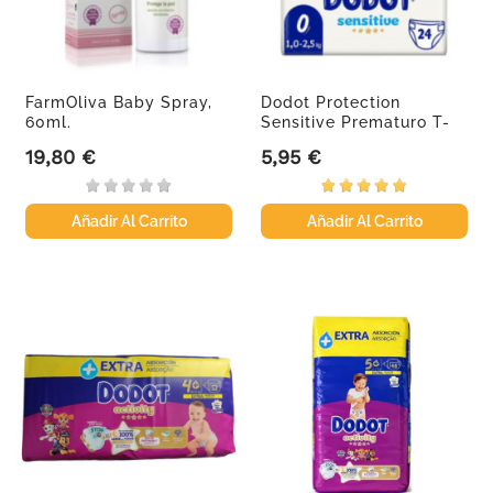
FarmOliva Baby Spray,
Dodot Protection
60ml.
Sensitive Prematuro T-
0...
19,80 €
5,95 €
Precio
Precio
Añadir Al Carrito
Añadir Al Carrito