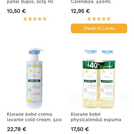
pañal duplo, 2x75 ml
Caléndula, 500ml.
10,50 €
12,95 €
Precio
Precio
Añadir Al Carrito
Klorane bebé crema
Klorane bebé
lavante cold cream, 500
physicalendul espuma
ml
suave 2x500ml
22,78 €
17,50 €
Precio
Precio