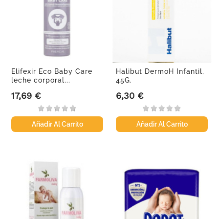
Elifexir Eco Baby Care
Halibut DermoH Infantil,
leche corporal...
45G.
17,69 €
6,30 €
Precio
Precio
Añadir Al Carrito
Añadir Al Carrito