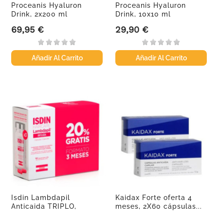
Proceanis Hyaluron
Proceanis Hyaluron
Drink, 2x200 ml
Drink, 10x10 ml
69,95 €
29,90 €
Precio
Precio
Añadir Al Carrito
Añadir Al Carrito
Isdin Lambdapil
Kaidax Forte oferta 4
Anticaida TRIPLO,
meses, 2X60 cápsulas...
3x60caps +...