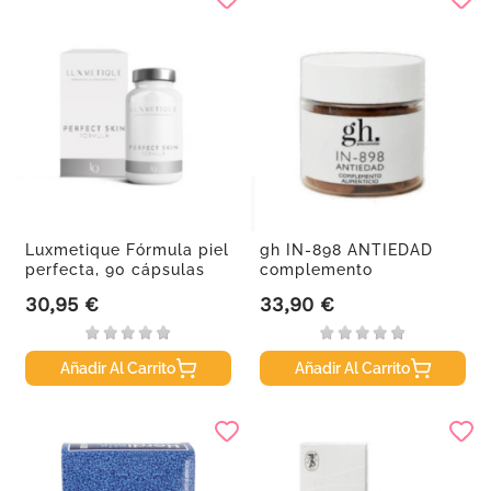
Luxmetique Fórmula piel
gh IN-898 ANTIEDAD
perfecta, 90 cápsulas
complemento
alimenticio, 60...
30,95 €
33,90 €
Precio
Precio
Añadir Al Carrito
Añadir Al Carrito