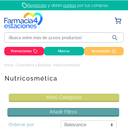
Regístrate
y obtén
puntos
por tus compras

Promociones
Marcas
Novedades
Inicio
Cosmética y Belleza
Nutricosmética
Nutricosmética
Menú Categorías
Añadir Filtros
Ordenar por: