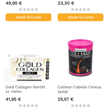
49,95 €
23,30 €
Precio
Precio
Añadir Al Carrito
Añadir Al Carrito
Gold Collagen Hairlift,
Collmar Cabello Cereza,
10 viales.
350gr.
41,95 €
25,57 €
Precio
Precio