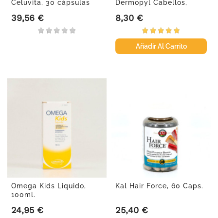
Celuvita, 30 cápsulas
Dermopyl Cabellos,
Uñas & Piel...
39,56 €
8,30 €
Precio
Precio
Añadir Al Carrito
Omega Kids Liquido,
Kal Hair Force, 60 Caps.
100ml.
24,95 €
25,40 €
Precio
Precio