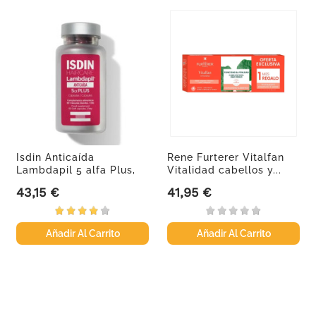
Isdin Anticaída
Rene Furterer Vitalfan
Lambdapil 5 alfa Plus,
Vitalidad cabellos y...
60 cápsulas
43,15 €
41,95 €
Precio
Precio
Añadir Al Carrito
Añadir Al Carrito