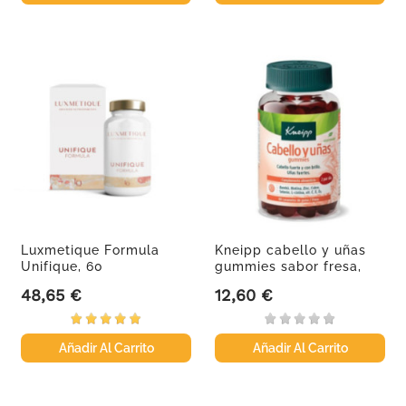
Luxmetique Formula
Kneipp cabello y uñas
Unifique, 60
gummies sabor fresa,
comprimidos
60...
48,65 €
12,60 €
Precio
Precio
Añadir Al Carrito
Añadir Al Carrito