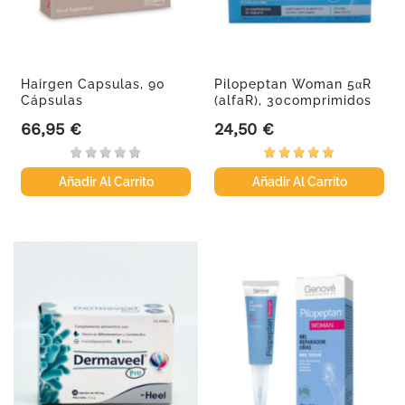
Hairgen Capsulas, 90
Pilopeptan Woman 5αR
Cápsulas
(alfaR), 30comprimidos
66,95 €
24,50 €
Precio
Precio
Añadir Al Carrito
Añadir Al Carrito