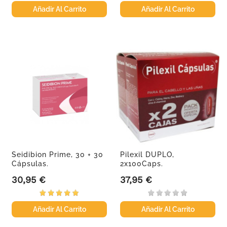
Añadir Al Carrito
Añadir Al Carrito
Seidibion Prime, 30 + 30
Pilexil DUPLO,
Cápsulas.
2x100Caps.
30,95 €
37,95 €
Precio
Precio
Añadir Al Carrito
Añadir Al Carrito