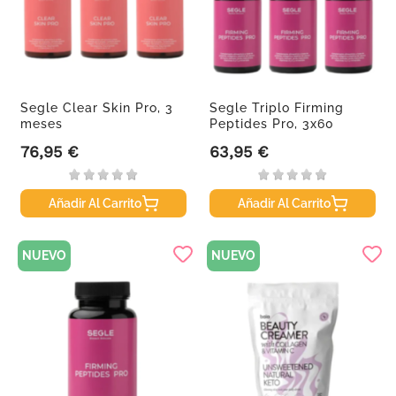
Segle Clear Skin Pro, 3
Segle Triplo Firming
meses
Peptides Pro, 3x60
cápsulas
76,95 €
63,95 €
Precio
Precio
Añadir Al Carrito
Añadir Al Carrito
NUEVO
NUEVO