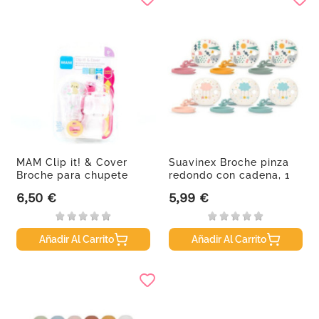
MAM Clip it! & Cover
Suavinex Broche pinza
Broche para chupete
redondo con cadena, 1
Rosa,...
unidad
6,50 €
5,99 €
Precio
Precio
Añadir Al Carrito
Añadir Al Carrito