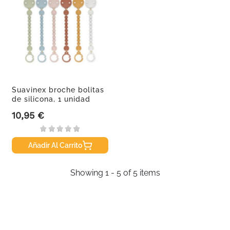
Suavinex broche bolitas
de silicona, 1 unidad
10,95 €
Precio
Añadir Al Carrito
Showing 1 - 5 of 5 items