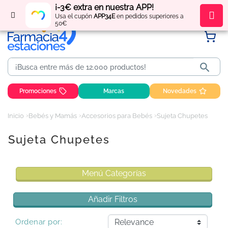
¡-3€ extra en nuestra APP!
Regístrate
y obtén
puntos
por tus compras
Usa el cupón
APP34E
en pedidos superiores a
50€

Promociones
Marcas
Novedades
Inicio
Bebés y Mamás
Accesorios para Bebés
Sujeta Chupetes
Sujeta Chupetes
Menú Categorías
Añadir Filtros
Ordenar por: