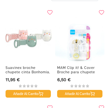
Suavinex broche
MAM Clip it! & Cover
chupete cinta Bonhomia,
Broche para chupete
1 unidad
Gris,...
11,95 €
6,50 €
Precio
Precio
Añadir Al Carrito
Añadir Al Carrito