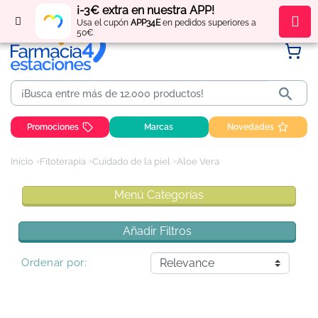
¡-3€ extra en nuestra APP!
Regístrate
y obtén
puntos
por tus compras
Usa el cupón
APP34E
en pedidos superiores a
50€

Promociones
Marcas
Novedades
Inicio
Fitoterapia
Cuidado de la piel
Aloe Vera
Menú Categorías
Añadir Filtros
Ordenar por: