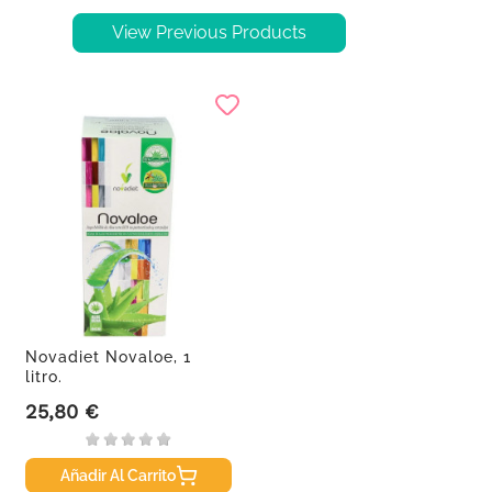
View Previous Products
Novadiet Novaloe, 1
litro.
25,80 €
Precio
Añadir Al Carrito