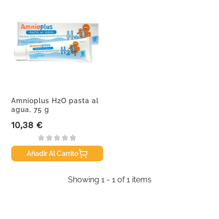
Amnioplus H2O pasta al
agua, 75 g
10,38 €
Precio
Añadir Al Carrito
Showing 1 - 1 of 1 items