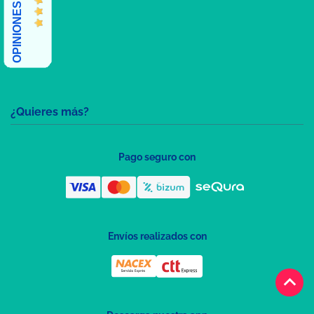
OPINIONES CLIENTES
¿Quieres más?
Pago seguro con
Envíos realizados con
keyboard_arrow_up