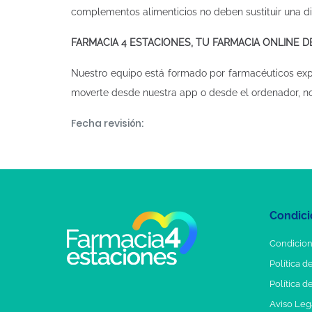
complementos alimenticios no deben sustituir una d
FARMACIA 4 ESTACIONES, TU FARMACIA ONLINE 
Nuestro equipo está formado por farmacéuticos ex
moverte desde nuestra app o desde el ordenador, n
Fecha revisión:
Condici
Condicion
Política d
Política d
Aviso Leg