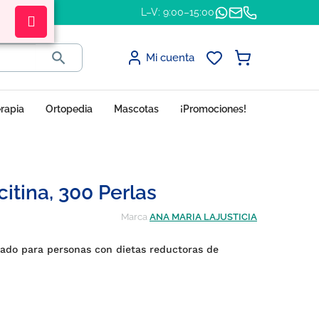
L–V: 9:00–15:00

Mi cuenta
erapia
Ortopedia
Mascotas
¡Promociones!
citina, 300 Perlas
Marca
ANA MARIA LAJUSTICIA
ado para personas con dietas reductoras de