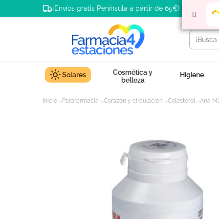
¡Envíos gratis Península a partir de 65€!
Cosmética y
Solares
Higiene
belleza
Inicio
Parafarmacia
Corazón y circulación
Colesterol
Ana Mar