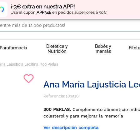
Regístrate
y obtén
puntos
por tus compras
¡-3€ extra en nuestra APP!
Usa el cupón
APP34E
en pedidos superiores a 50€
Dietética y
Bebés y
Parafarmacia
Fitot
Nutrición
mamás
ía Lajusticia Lecitina, 300 Perlas
Ana María Lajusticia Le
Referencia:
183516
300 PERLAS.
Complemento alimenticio indic
colesterol y para mejorar la memoria
Ver descripción completa