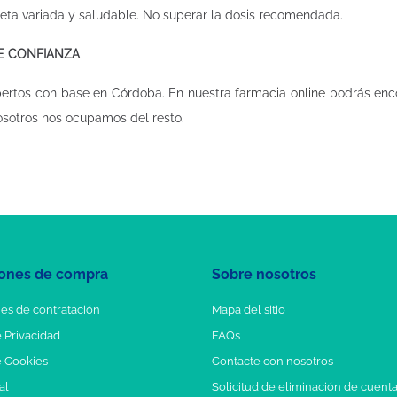
ieta variada y saludable. No superar la dosis recomendada.
DE CONFIANZA
pertos con base en Córdoba. En nuestra
farmacia online
podrás enco
osotros nos ocupamos del resto.
ones de compra
Sobre nosotros
es de contratación
Mapa del sitio
e Privacidad
FAQs
e Cookies
Contacte con nosotros
al
Solicitud de eliminación de cuent