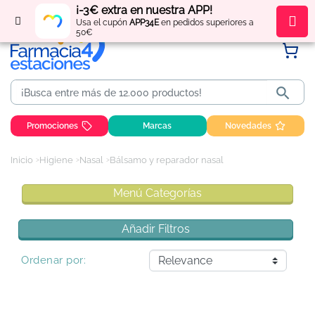
¡-3€ extra en nuestra APP!
Regístrate
y obtén
puntos
por tus compras
Usa el cupón
APP34E
en pedidos superiores a
50€

Promociones
Marcas
Novedades
Inicio
Higiene
Nasal
Bálsamo y reparador nasal
Menú Categorías
Añadir Filtros
Ordenar por: