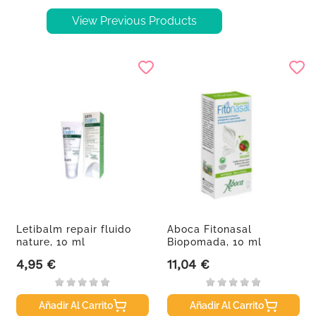
View Previous Products
Letibalm repair fluido
Aboca Fitonasal
nature, 10 ml
Biopomada, 10 ml
4,95 €
11,04 €
Precio
Precio
Añadir Al Carrito
Añadir Al Carrito