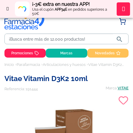
¡-3€ extra en nuestra APP!
Regístrate
y obtén
puntos
por tus compras
Usa el cupón
APP34E
en pedidos superiores a
50€

Promociones
Marcas
Novedades
Inicio
Parafarmacia
Articulaciones y huesos
Vitae Vitamin D3K2 10ml
Vitae Vitamin D3K2 10ml
Marca
VITAE
Referencia:
191444