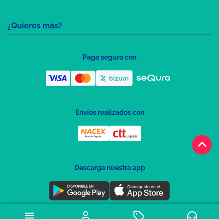
¿Quieres más?
Pago seguro con
Envíos realizados con
keyboard_arrow_up
Descarga nuestra app