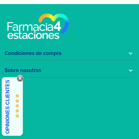

Condiciones de compra

Sobre nosotros
OPINIONES CLIENTES