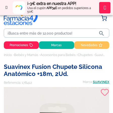
¡-3€ extra en nuestra APP!
Regístrate
y obtén
puntos
por tus compras
Usa el cupón
APP34E
en pedidos superiores a
50€

Promociones
Marcas
Novedades
Inicio
Bebés y Mamás
Accesorios para Bebés
Chupetes
Suavinex Fusion Chupete Silicona Anatómico +18m, 2Ud.
Suavinex Fusion Chupete Silicona
Anatómico +18m, 2Ud.
Marca
SUAVINEX
Referencia:
178412