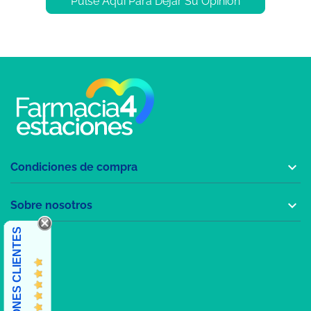
Pulse Aquí Para Dejar Su Opinión

Condiciones de compra

Sobre nosotros
OPINIONES CLIENTES