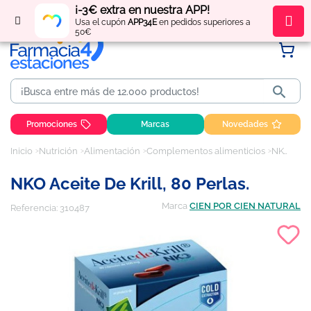
¡-3€ extra en nuestra APP!
Regístrate
y obtén
puntos
por tus compras
Usa el cupón
APP34E
en pedidos superiores a
50€

Promociones
Marcas
Novedades
Inicio
Nutrición
Alimentación
Complementos alimenticios
NKO Aceite de Krill, 80 perlas.
NKO Aceite De Krill, 80 Perlas.
Marca
CIEN POR CIEN NATURAL
Referencia:
310487